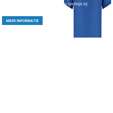
en geniet iedere week van het leukste spelletje bij
de leukste club!
MEER INFORMATIE
Gezellige zaterdagvereniging in Bodegraven. Het eerste elftal bij
de heren komt uit in de vierde klasse.
Club
Roosters
Overige