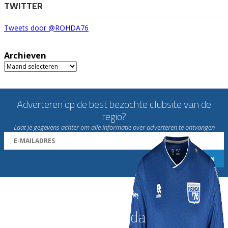
TWITTER
Tweets door @ROHDA76
Archieven
Archieven
Adverteren op de best bezochte clubsite van de
regio?
Laat je gegevens achter om alle informatie over adverteren te ontvangen
Word nu lid van Rohda