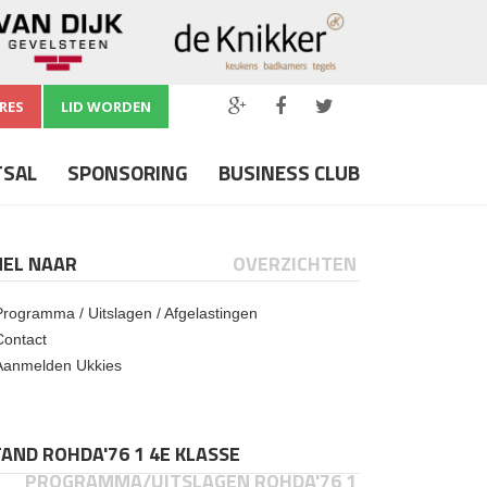
RES
LID WORDEN
TSAL
SPONSORING
BUSINESS CLUB
NEL NAAR
OVERZICHTEN
Programma / Uitslagen / Afgelastingen
Contact
Aanmelden Ukkies
AND ROHDA'76 1 4E KLASSE
PROGRAMMA/UITSLAGEN ROHDA'76 1