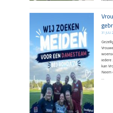
Vrou
gebr
31 JULI
Gezelli
Vrouwe
woensd
iedere 
kan Vr
Neem d
…