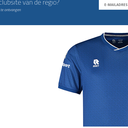
lubsite van de regio?
n te ontvangen
j de leukste club!