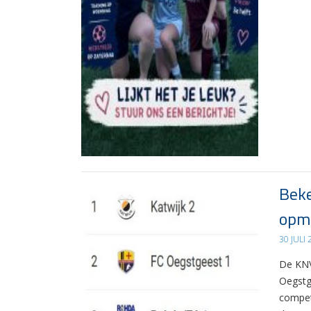
Beke
opma
30 JULI
De KNV
Oegstg
compet