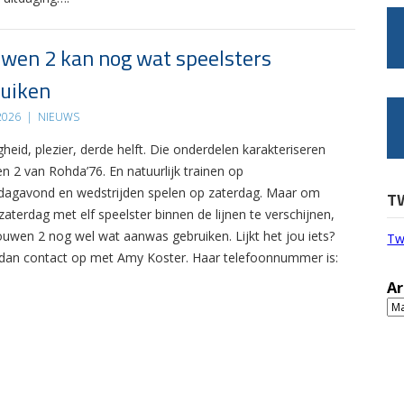
wen 2 kan nog wat speelsters
uiken
 2026
|
NIEUWS
gheid, plezier, derde helft. Die onderdelen karakteriseren
n 2 van Rohda’76. En natuurlijk trainen op
agavond en wedstrijden spelen op zaterdag. Maar om
T
zaterdag met elf speelster binnen de lijnen te verschijnen,
ouwen 2 nog wel wat aanwas gebruiken. Lijkt het jou iets?
Tw
an contact op met Amy Koster. Haar telefoonnummer is:
Ar
Ar