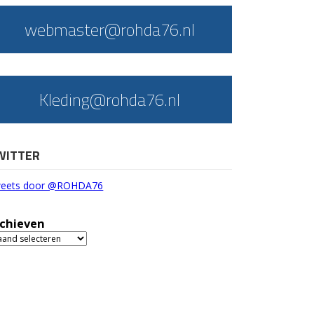
webmaster@rohda76.nl
Kleding@rohda76.nl
WITTER
eets door @ROHDA76
chieven
chieven