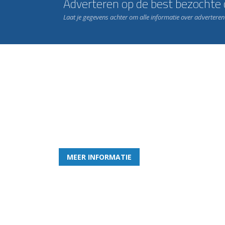
Adverteren op de best bezochte c
Laat je gegevens achter om alle informatie over advertere
Word nu lid van Rohda
en geniet iedere week van het leukste spelletje bi
MEER INFORMATIE