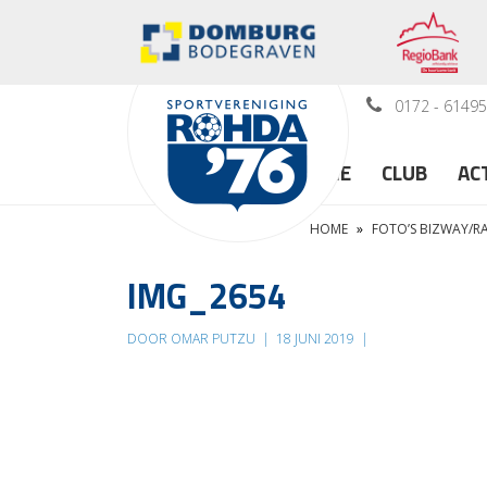
0172 - 6149
HOME
CLUB
AC
HOME
»
FOTO’S BIZWAY/
IMG_2654
DOOR OMAR PUTZU
|
18 JUNI 2019
|