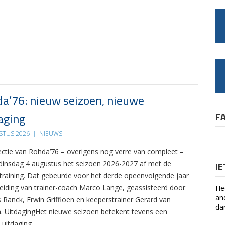
a’76: nieuw seizoen, nieuwe
aging
F
STUS 2026
|
NIEUWS
ectie van Rohda’76 – overigens nog verre van compleet –
 dinsdag 4 augustus het seizoen 2026-2027 af met de
I
 training. Dat gebeurde voor het derde opeenvolgende jaar
leiding van trainer-coach Marco Lange, geassisteerd door
He
an
s Ranck, Erwin Griffioen en keeperstrainer Gerard van
da
. UitdagingHet nieuwe seizoen betekent tevens een
 uitdaging….