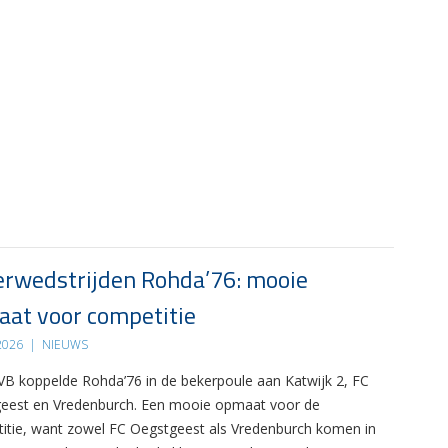
rwedstrijden Rohda’76: mooie
at voor competitie
 2026
|
NIEUWS
B koppelde Rohda’76 in de bekerpoule aan Katwijk 2, FC
eest en Vredenburch. Een mooie opmaat voor de
itie, want zowel FC Oegstgeest als Vredenburch komen in