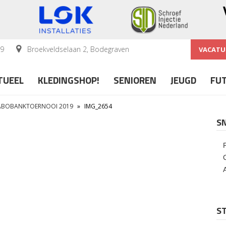
59
Broekveldselaan 2, Bodegraven
VACATU
TUEEL
KLEDINGSHOP!
SENIOREN
JEUGD
FU
RABOBANKTOERNOOI 2019
»
IMG_2654
S
ST