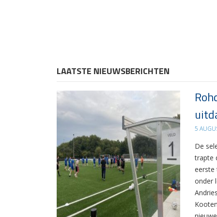
LAATSTE NIEUWSBERICHTEN
Rohd
uitd
5 AUGU
De sel
trapte
eerste
onder 
Andrie
Kooten
nieuwe