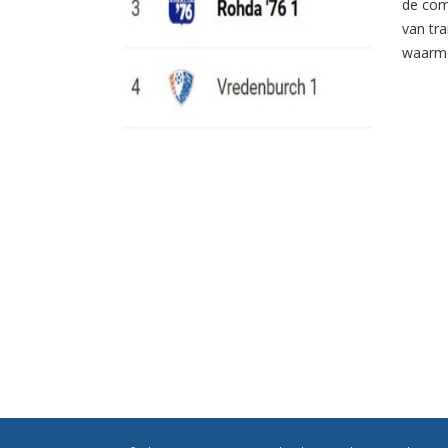
de com
van tr
waarme