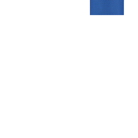
Gezellige zaterdagvereniging in Bodegraven. Het eerste elftal bij
de heren komt uit in de vierde klasse.
Club
Roosters
Overige
Algemene
Speeldagenkalender
Alcoholrichtlijn
informatie
Bardienst
In de media
Bestuur &
Schoonmaakrooster
Diverse
Commissies
kleedkamers
links