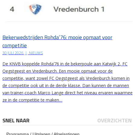
Bekerwedstrijden Rohda’76: mooie opmaat voor
competitie
30 JULI 2026
|
NIEUWS
De KNVB koppelde Rohda’76 in de bekerpoule aan Katwijk 2, FC
Oegstgeest en Vredenburch. Een mooie opmaat voor de
competitie, want zowel FC Oegstgeest als Vredenburch komen in
de competitie ook uit in de derde klasse. Dan kunnen de mannen
van trainer-coach Marco Lange direct het niveau ervaren waarmee
ze in de competitie te maken…
SNEL NAAR
OVERZICHTEN
Programma / Uitslagen / Afgelastingen