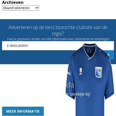
Archieven
Archieven
Adverteren op de best bezochte clubsite van de
regio?
Laat je gegevens achter om alle informatie over adverteren te ontvangen
Word nu lid van Rohda
en geniet iedere week van het leukste spelletje bij
de leukste club!
MEER INFORMATIE