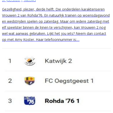
31 JULI 2026
|
NIEUWS
Gezelligheid, plezier, derde helft. Die onderdelen karakteriseren
Vrouwen 2 van Rohda’76. En natuurlijk trainen op woensdagavond
en wedstrijden spelen op zaterdag. Maar om iedere zaterdag met
elf speelster binnen de lijnen te verschijnen, kan Vrouwen 2 nog
wel wat aanwas gebruiken. Lijkt het jou iets? Neem dan contact
op met Amy Koster. Haar telefoonnummer is:…