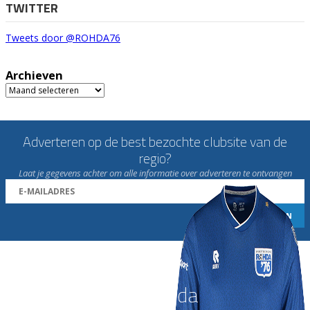
TWITTER
Tweets door @ROHDA76
Archieven
Archieven
Adverteren op de best bezochte clubsite van de
regio?
Laat je gegevens achter om alle informatie over adverteren te ontvangen
Word nu lid van Rohda