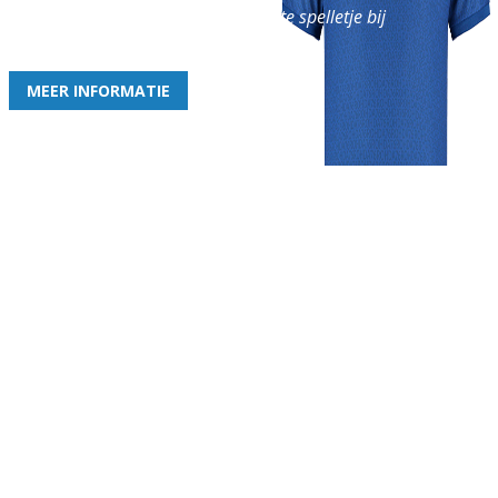
en geniet iedere week van het leukste spelletje bij
de leukste club!
MEER INFORMATIE
Gezellige zaterdagvereniging in Bodegraven. Het eerste elftal bij
de heren komt uit in de vierde klasse.
Club
Roosters
Overige