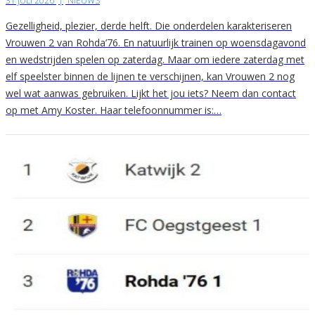
31 JULI 2026
|
NIEUWS
Gezelligheid, plezier, derde helft. Die onderdelen karakteriseren
Vrouwen 2 van Rohda’76. En natuurlijk trainen op woensdagavond
en wedstrijden spelen op zaterdag. Maar om iedere zaterdag met
elf speelster binnen de lijnen te verschijnen, kan Vrouwen 2 nog
wel wat aanwas gebruiken. Lijkt het jou iets? Neem dan contact
op met Amy Koster. Haar telefoonnummer is:…