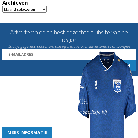
Archieven
Archieven
Adverteren op de best bezochte clubsite van de
regio?
Laat je gegevens achter om alle informatie over adverteren te ontvangen
Word nu lid van Rohda
en geniet iedere week van het leukste spelletje bij
de leukste club!
MEER INFORMATIE