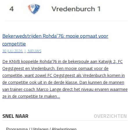
Bekerwedstrijden Rohda’76: mooie opmaat voor
competitie
30 JULI 2026
|
NIEUWS
De KNVB koppelde Rohda’76 in de bekerpoule aan Katwijk 2, FC
Oegstgeest en Vredenburch. Een mooie opmaat voor de
competitie, want zowel FC Oegstgeest als Vredenburch komen in
de competitie ook uit in de derde klasse. Dan kunnen de mannen
van trainer-coach Marco Lange direct het niveau ervaren waarmee
ze in de competitie te maken…
SNEL NAAR
OVERZICHTEN
Programma / Uitslagen / Afgelastingen