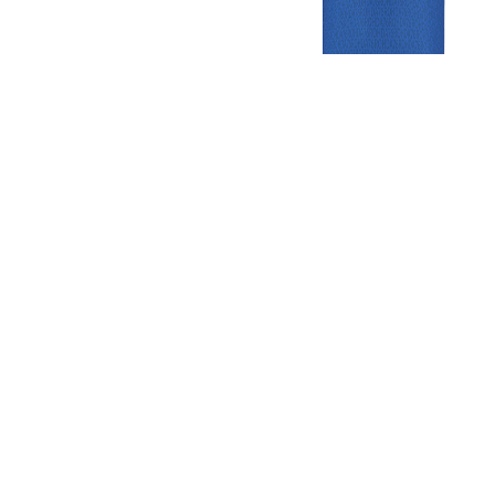
Gezellige zaterdagvereniging in Bodegraven. Het eerste elftal bij
de heren komt uit in de vierde klasse.
Club
Roosters
Overige
Algemene
Speeldagenkalender
Alcoholrichtlijn
informatie
Bardienst
In de media
Bestuur &
Schoonmaakrooster
Diverse
Commissies
kleedkamers
links