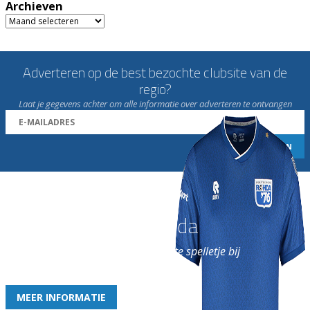
Archieven
Archieven
Adverteren op de best bezochte clubsite van de
regio?
Laat je gegevens achter om alle informatie over adverteren te ontvangen
Word nu lid van Rohda
en geniet iedere week van het leukste spelletje bij
de leukste club!
MEER INFORMATIE