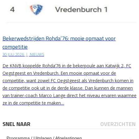
Bekerwedstrijden Rohda’76: mooie opmaat voor
competitie
30 JULI 2026
|
NIEUWS
De KNVB koppelde Rohda’76 in de bekerpoule aan Katwijk 2, FC
Oegstgeest en Vredenburch. Een mooie opmaat voor de
competitie, want zowel FC Oegstgeest als Vredenburch komen in
de competitie ook uit in de derde klasse. Dan kunnen de mannen
van trainer-coach Marco Lange direct het niveau ervaren waarmee
ze in de competitie te maken…
SNEL NAAR
OVERZICHTEN
Programma / Uitslagen / Afgelastingen