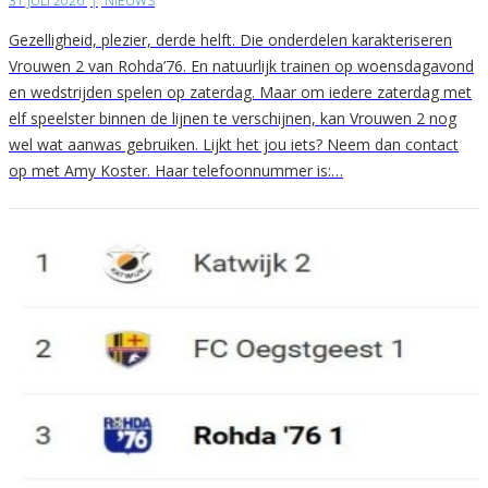
31 JULI 2026
|
NIEUWS
Gezelligheid, plezier, derde helft. Die onderdelen karakteriseren
Vrouwen 2 van Rohda’76. En natuurlijk trainen op woensdagavond
en wedstrijden spelen op zaterdag. Maar om iedere zaterdag met
elf speelster binnen de lijnen te verschijnen, kan Vrouwen 2 nog
wel wat aanwas gebruiken. Lijkt het jou iets? Neem dan contact
op met Amy Koster. Haar telefoonnummer is:…