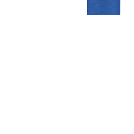
Gezellige zaterdagvereniging in Bodegraven. Het eerste elftal bij
de heren komt uit in de vierde klasse.
Club
Roosters
Overige
Algemene
Speeldagenkalender
Alcoholrichtlijn
informatie
Bardienst
In de media
Bestuur &
Schoonmaakrooster
Diverse
Commissies
kleedkamers
links