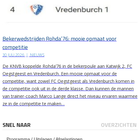
Bekerwedstrijden Rohda’76: mooie opmaat voor
competitie
30 JULI 2026
|
NIEUWS
De KNVB koppelde Rohda’76 in de bekerpoule aan Katwijk 2, FC
Oegstgeest en Vredenburch. Een mooie opmaat voor de
competitie, want zowel FC Oegstgeest als Vredenburch komen in
de competitie ook uit in de derde klasse. Dan kunnen de mannen
van trainer-coach Marco Lange direct het niveau ervaren waarmee
ze in de competitie te maken…
SNEL NAAR
OVERZICHTEN
Programma / Uitslagen / Afgelastingen