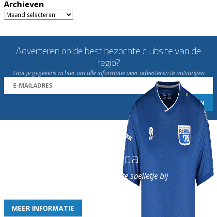
Archieven
Archieven
Adverteren op de best bezochte clubsite van de
regio?
Laat je gegevens achter om alle informatie over adverteren te ontvangen
Word nu lid van Rohda
en geniet iedere week van het leukste spelletje bij
de leukste club!
MEER INFORMATIE