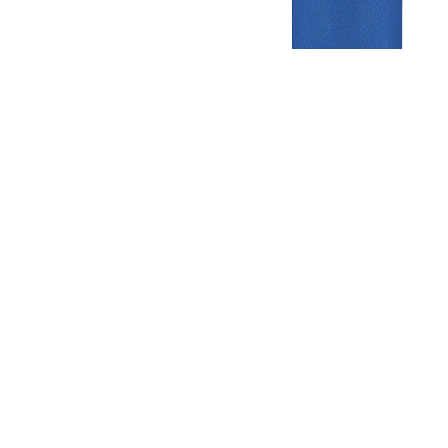
Gezellige zaterdagvereniging in Bodegraven. Het eerste elftal bij
de heren komt uit in de vierde klasse.
Club
Roosters
Overige
Algemene
Speeldagenkalender
Alcoholrichtlijn
informatie
Bardienst
In de media
Bestuur &
Schoonmaakrooster
Diverse
Commissies
kleedkamers
links