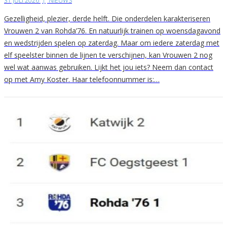
31 JULI 2026
|
NIEUWS
Gezelligheid, plezier, derde helft. Die onderdelen karakteriseren
Vrouwen 2 van Rohda’76. En natuurlijk trainen op woensdagavond
en wedstrijden spelen op zaterdag. Maar om iedere zaterdag met
elf speelster binnen de lijnen te verschijnen, kan Vrouwen 2 nog
wel wat aanwas gebruiken. Lijkt het jou iets? Neem dan contact
op met Amy Koster. Haar telefoonnummer is:…