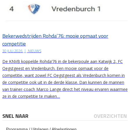
Bekerwedstrijden Rohda’76: mooie opmaat voor
competitie
30 JULI 2026
|
NIEUWS
De KNVB koppelde Rohda’76 in de bekerpoule aan Katwijk 2, FC
Oegstgeest en Vredenburch. Een mooie opmaat voor de
competitie, want zowel FC Oegstgeest als Vredenburch komen in
de competitie ook uit in de derde klasse. Dan kunnen de mannen
van trainer-coach Marco Lange direct het niveau ervaren waarmee
ze in de competitie te maken…
SNEL NAAR
OVERZICHTEN
Programma / Uitslagen / Afgelastingen