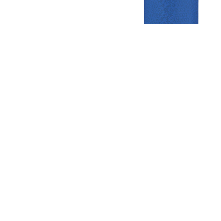
Gezellige zaterdagvereniging in Bodegraven. Het eerste elftal bij
de heren komt uit in de vierde klasse.
Club
Roosters
Overige
Algemene
Speeldagenkalender
Alcoholrichtlijn
informatie
Bardienst
In de media
Bestuur &
Schoonmaakrooster
Diverse
Commissies
kleedkamers
links