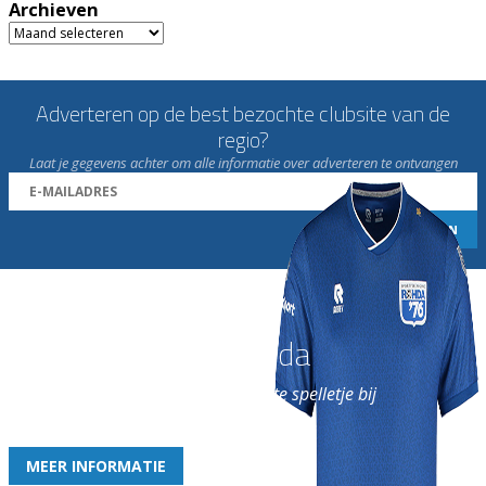
Archieven
Archieven
Adverteren op de best bezochte clubsite van de
regio?
Laat je gegevens achter om alle informatie over adverteren te ontvangen
Word nu lid van Rohda
en geniet iedere week van het leukste spelletje bij
de leukste club!
MEER INFORMATIE