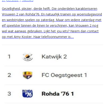
31 JULI 2026
|
NIEUWS
Gezelligheid, plezier, derde helft. Die onderdelen karakteriseren
Vrouwen 2 van Rohda’76. En natuurlijk trainen op woensdagavond
en wedstrijden spelen op zaterdag. Maar om iedere zaterdag met
elf speelster binnen de lijnen te verschijnen, kan Vrouwen 2 nog
wel wat aanwas gebruiken. Lijkt het jou iets? Neem dan contact
op met Amy Koster. Haar telefoonnummer is:…