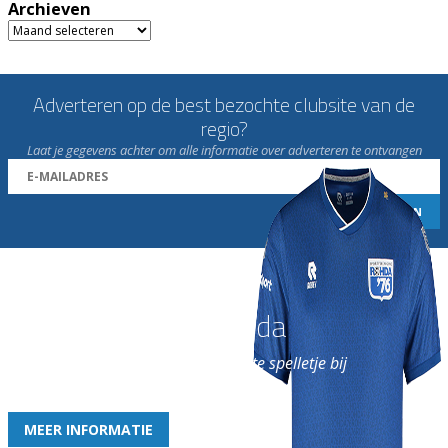
Archieven
Archieven
Adverteren op de best bezochte clubsite van de
regio?
Laat je gegevens achter om alle informatie over adverteren te ontvangen
Word nu lid van Rohda
en geniet iedere week van het leukste spelletje bij
de leukste club!
MEER INFORMATIE