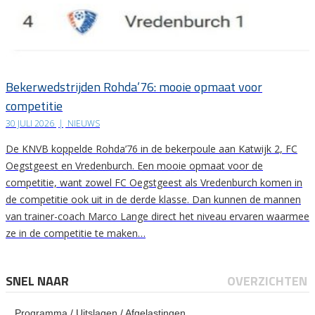
Bekerwedstrijden Rohda’76: mooie opmaat voor
competitie
30 JULI 2026
|
NIEUWS
De KNVB koppelde Rohda’76 in de bekerpoule aan Katwijk 2, FC
Oegstgeest en Vredenburch. Een mooie opmaat voor de
competitie, want zowel FC Oegstgeest als Vredenburch komen in
de competitie ook uit in de derde klasse. Dan kunnen de mannen
van trainer-coach Marco Lange direct het niveau ervaren waarmee
ze in de competitie te maken…
SNEL NAAR
OVERZICHTEN
Programma / Uitslagen / Afgelastingen