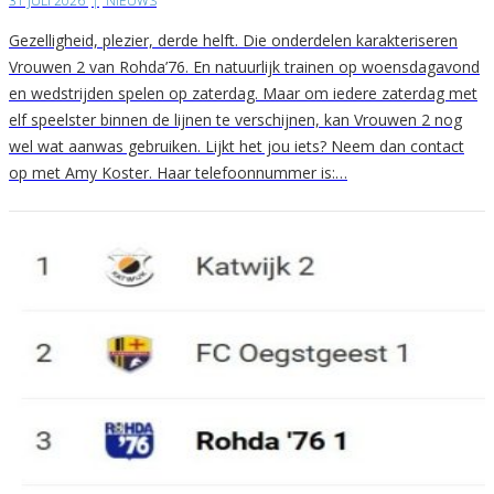
31 JULI 2026
|
NIEUWS
Gezelligheid, plezier, derde helft. Die onderdelen karakteriseren
Vrouwen 2 van Rohda’76. En natuurlijk trainen op woensdagavond
en wedstrijden spelen op zaterdag. Maar om iedere zaterdag met
elf speelster binnen de lijnen te verschijnen, kan Vrouwen 2 nog
wel wat aanwas gebruiken. Lijkt het jou iets? Neem dan contact
op met Amy Koster. Haar telefoonnummer is:…