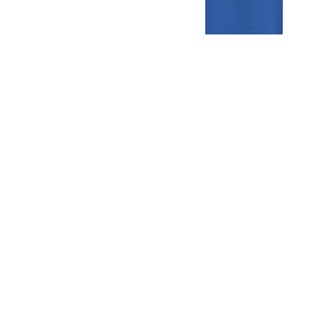
Gezellige zaterdagvereniging in Bodegraven. Het eerste elftal bij
de heren komt uit in de vierde klasse.
Club
Roosters
Overige
Algemene
Speeldagenkalender
Alcoholrichtlijn
informatie
Bardienst
In de media
Bestuur &
Schoonmaakrooster
Diverse
Commissies
kleedkamers
links