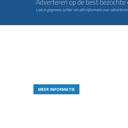
Adverteren op de best bezochte c
Laat je gegevens achter om alle informatie over advertere
Word nu lid van Rohda
en geniet iedere week van het leukste spelletje bi
MEER INFORMATIE