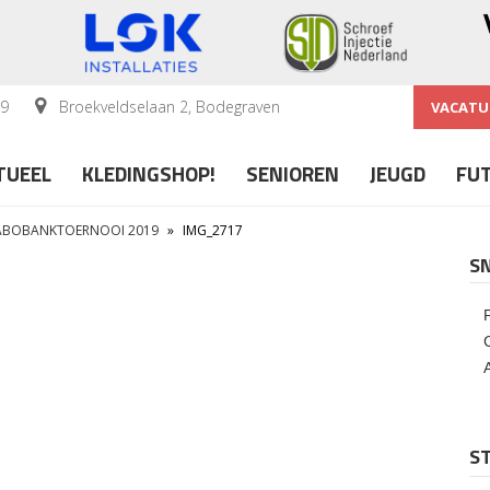
59
Broekveldselaan 2, Bodegraven
VACATU
TUEEL
KLEDINGSHOP!
SENIOREN
JEUGD
FU
RABOBANKTOERNOOI 2019
»
IMG_2717
S
ST