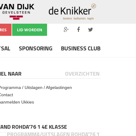
RES
LID WORDEN
TSAL
SPONSORING
BUSINESS CLUB
NEL NAAR
OVERZICHTEN
Programma / Uitslagen / Afgelastingen
Contact
Aanmelden Ukkies
AND ROHDA'76 1 4E KLASSE
PROGRAMMA/UITSLAGEN ROHDA'76 1