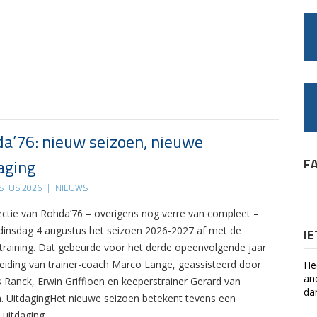
a’76: nieuw seizoen, nieuwe
aging
F
STUS 2026
|
NIEUWS
ectie van Rohda’76 – overigens nog verre van compleet –
 dinsdag 4 augustus het seizoen 2026-2027 af met de
I
 training. Dat gebeurde voor het derde opeenvolgende jaar
leiding van trainer-coach Marco Lange, geassisteerd door
He
an
s Ranck, Erwin Griffioen en keeperstrainer Gerard van
da
. UitdagingHet nieuwe seizoen betekent tevens een
 uitdaging….