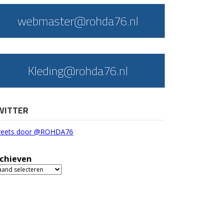
webmaster@rohda76.nl
Kleding@rohda76.nl
WITTER
eets door @ROHDA76
chieven
chieven