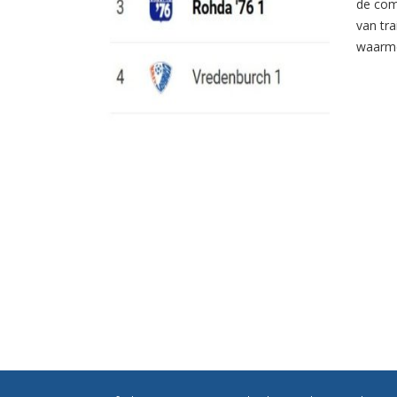
de com
van tr
waarme