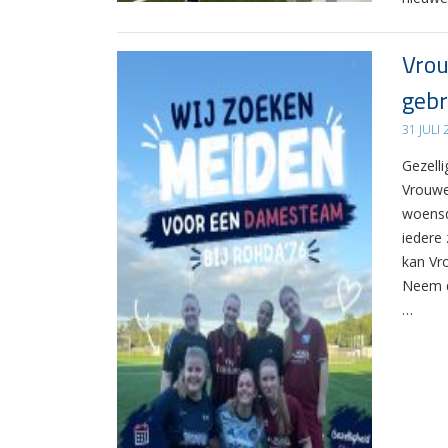
Vrou
gebr
31 JULI
Gezelli
Vrouwe
woensd
iedere 
kan Vr
Neem d
…