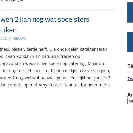
wen 2 kan nog wat speelsters
uiken
 2026
|
NIEUWS
gheid, plezier, derde helft. Die onderdelen karakteriseren
n 2 van Rohda’76. En natuurlijk trainen op
agavond en wedstrijden spelen op zaterdag. Maar om
T
zaterdag met elf speelster binnen de lijnen te verschijnen,
ouwen 2 nog wel wat aanwas gebruiken. Lijkt het jou iets?
Tw
an contact op met Amy Koster. Haar telefoonnummer is:
Ar
Ar