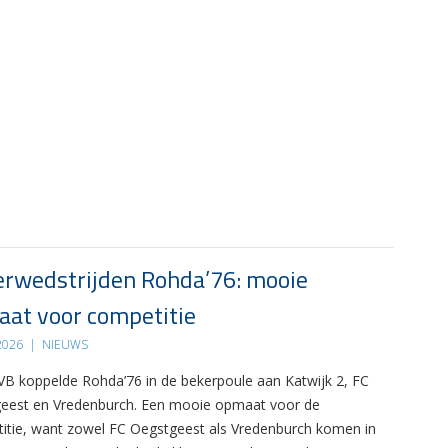
rwedstrijden Rohda’76: mooie
at voor competitie
 2026
|
NIEUWS
B koppelde Rohda’76 in de bekerpoule aan Katwijk 2, FC
eest en Vredenburch. Een mooie opmaat voor de
itie, want zowel FC Oegstgeest als Vredenburch komen in