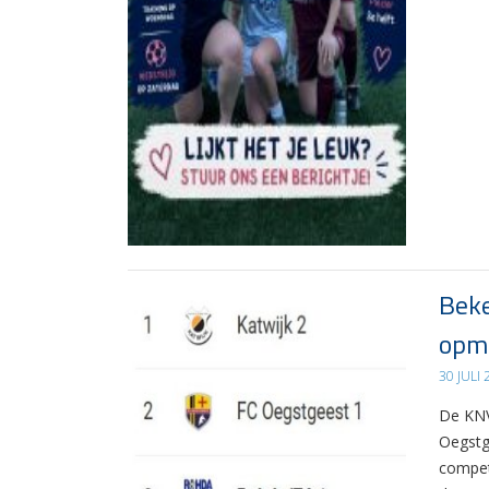
Beke
opma
30 JULI
De KNV
Oegstg
compet