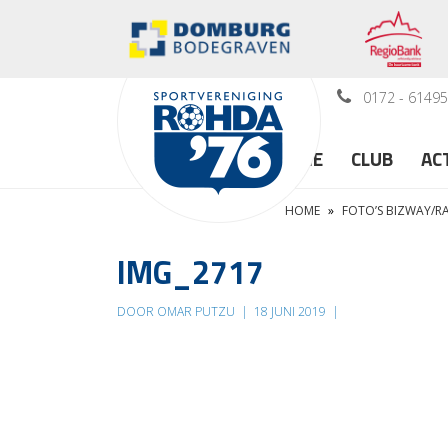
0172 - 6149
HOME
CLUB
AC
HOME
»
FOTO’S BIZWAY/
IMG_2717
DOOR OMAR PUTZU
|
18 JUNI 2019
|