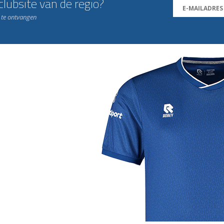
lubsite van de regio?
n te ontvangen
j de leukste club!