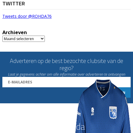
TWITTER
Tweets door @ROHDA76
Archieven
Archieven
Adverteren op de best bezochte clubsite van de
regio?
Laat je gegevens achter om alle informatie over adverteren te ontvangen
Word nu lid van Rohda