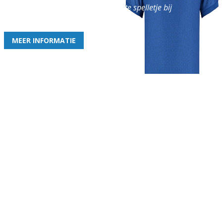
en geniet iedere week van het leukste spelletje bij
de leukste club!
MEER INFORMATIE
Gezellige zaterdagvereniging in Bodegraven. Het eerste elftal bij
de heren komt uit in de vierde klasse.
Club
Roosters
Overige