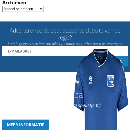
Archieven
Archieven
Adverteren op de best bezochte clubsite van de
regio?
Laat je gegevens achter om alle informatie over adverteren te ontvangen
Word nu lid van Rohda
en geniet iedere week van het leukste spelletje bij
de leukste club!
MEER INFORMATIE