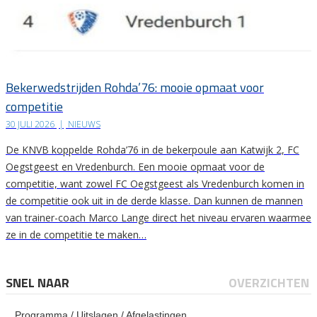
Bekerwedstrijden Rohda’76: mooie opmaat voor
competitie
30 JULI 2026
|
NIEUWS
De KNVB koppelde Rohda’76 in de bekerpoule aan Katwijk 2, FC
Oegstgeest en Vredenburch. Een mooie opmaat voor de
competitie, want zowel FC Oegstgeest als Vredenburch komen in
de competitie ook uit in de derde klasse. Dan kunnen de mannen
van trainer-coach Marco Lange direct het niveau ervaren waarmee
ze in de competitie te maken…
SNEL NAAR
OVERZICHTEN
Programma / Uitslagen / Afgelastingen