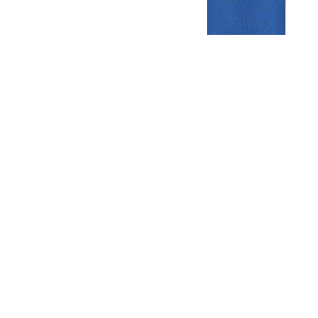
Gezellige zaterdagvereniging in Bodegraven. Het eerste elftal bij
de heren komt uit in de vierde klasse.
Club
Roosters
Overige
Algemene
Speeldagenkalender
Alcoholrichtlijn
informatie
Bardienst
In de media
Bestuur &
Schoonmaakrooster
Diverse
Commissies
kleedkamers
links