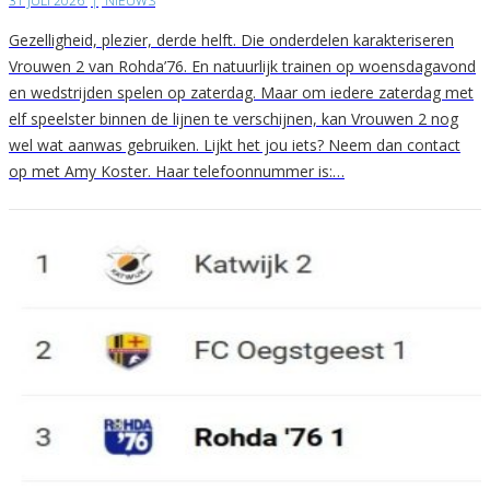
31 JULI 2026
|
NIEUWS
Gezelligheid, plezier, derde helft. Die onderdelen karakteriseren
Vrouwen 2 van Rohda’76. En natuurlijk trainen op woensdagavond
en wedstrijden spelen op zaterdag. Maar om iedere zaterdag met
elf speelster binnen de lijnen te verschijnen, kan Vrouwen 2 nog
wel wat aanwas gebruiken. Lijkt het jou iets? Neem dan contact
op met Amy Koster. Haar telefoonnummer is:…