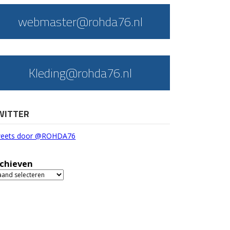
webmaster@rohda76.nl
Kleding@rohda76.nl
WITTER
eets door @ROHDA76
chieven
chieven