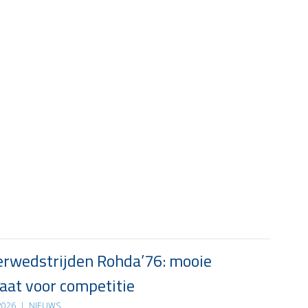
rwedstrijden Rohda’76: mooie
at voor competitie
 2026
|
NIEUWS