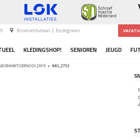
59
Broekveldselaan 2, Bodegraven
VACATU
TUEEL
KLEDINGSHOP!
SENIOREN
JEUGD
FU
RABOBANKTOERNOOI 2019
»
IMG_2753
S
ST