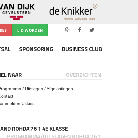
RES
LID WORDEN
TSAL
SPONSORING
BUSINESS CLUB
NEL NAAR
OVERZICHTEN
Programma / Uitslagen / Afgelastingen
Contact
Aanmelden Ukkies
AND ROHDA'76 1 4E KLASSE
PROGRAMMA/UITSLAGEN ROHDA'76 1