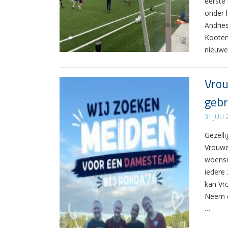
eerste
onder 
Andrie
Kooten
nieuwe
Vrou
gebr
31 JULI
Gezelli
Vrouwe
woensd
iedere 
kan Vr
Neem d
…