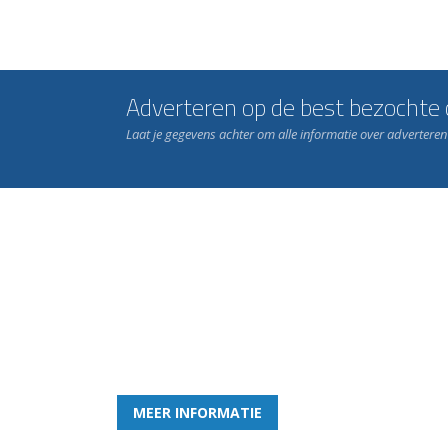
Adverteren op de best bezochte c
Laat je gegevens achter om alle informatie over advertere
Word nu lid van Rohda
en geniet iedere week van het leukste spelletje bi
MEER INFORMATIE