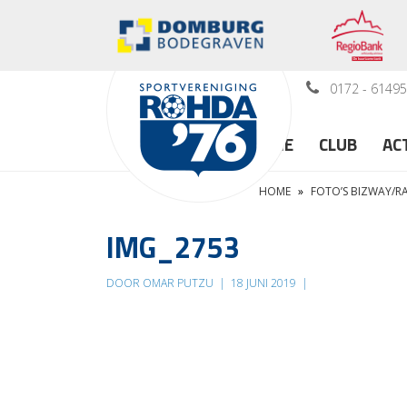
0172 - 6149
HOME
CLUB
AC
HOME
»
FOTO’S BIZWAY/
IMG_2753
DOOR OMAR PUTZU
|
18 JUNI 2019
|