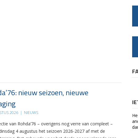
F
a’76: nieuw seizoen, nieuwe
aging
I
STUS 2026
|
NIEUWS
He
an
ectie van Rohda’76 – overigens nog verre van compleet –
da
 dinsdag 4 augustus het seizoen 2026-2027 af met de