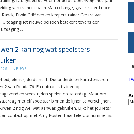
 training. Dat gebeurde voor het derde opeenvolgende jaar
leiding van trainer-coach Marco Lange, geassisteerd door
s Ranck, Erwin Griffioen en keeperstrainer Gerard van
. UitdagingHet nieuwe seizoen betekent tevens een
 uitdaging….
wen 2 kan nog wat speelsters
uiken
T
 2026
|
NIEUWS
Tw
gheid, plezier, derde helft. Die onderdelen karakteriseren
n 2 van Rohda’76. En natuurlijk trainen op
agavond en wedstrijden spelen op zaterdag. Maar om
Ar
zaterdag met elf speelster binnen de lijnen te verschijnen,
Ar
ouwen 2 nog wel wat aanwas gebruiken. Lijkt het jou iets?
an contact op met Amy Koster. Haar telefoonnummer is: