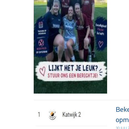
Beke
opma
30 JULI