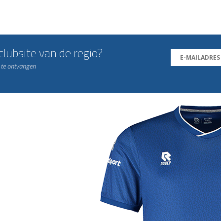
lubsite van de regio?
n te ontvangen
j de leukste club!