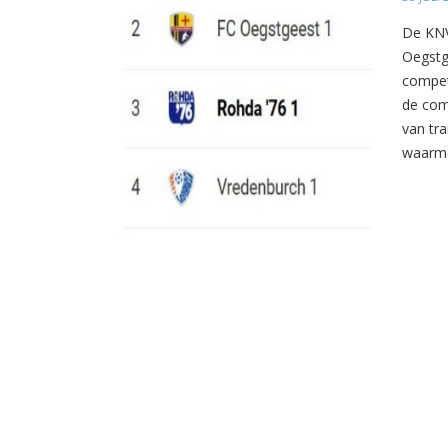
De KNV
Oegstg
compet
de com
van tr
waarme