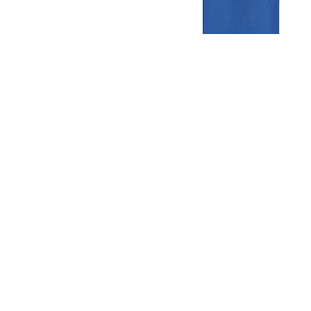
Gezellige zaterdagvereniging in Bodegraven. Het eerste elftal bij
de heren komt uit in de vierde klasse.
Club
Roosters
Overige
Algemene
Speeldagenkalender
Alcoholrichtlijn
informatie
Bardienst
In de media
Bestuur &
Schoonmaakrooster
Diverse
Commissies
kleedkamers
links