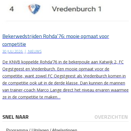
Bekerwedstrijden Rohda’76: mooie opmaat voor
competitie
30 JULI 2026
|
NIEUWS
De KNVB koppelde Rohda’76 in de bekerpoule aan Katwijk 2, FC
Oegstgeest en Vredenburch. Een mooie opmaat voor de
competitie, want zowel FC Oegstgeest als Vredenburch komen in
de competitie ook uit in de derde klasse. Dan kunnen de mannen
van trainer-coach Marco Lange direct het niveau ervaren waarmee
ze in de competitie te maken…
SNEL NAAR
OVERZICHTEN
Programma / Uitslagen / Afgelastingen