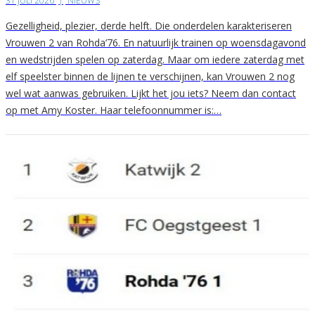
31 JULI 2026
|
NIEUWS
Gezelligheid, plezier, derde helft. Die onderdelen karakteriseren
Vrouwen 2 van Rohda’76. En natuurlijk trainen op woensdagavond
en wedstrijden spelen op zaterdag. Maar om iedere zaterdag met
elf speelster binnen de lijnen te verschijnen, kan Vrouwen 2 nog
wel wat aanwas gebruiken. Lijkt het jou iets? Neem dan contact
op met Amy Koster. Haar telefoonnummer is:…