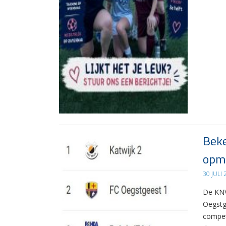
Beke
opma
30 JULI
De KNV
Oegstg
compet