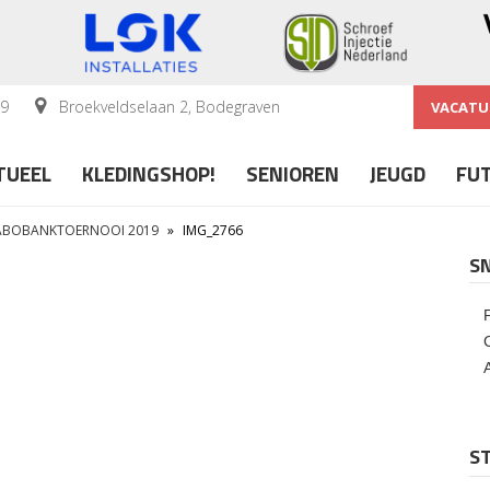
59
Broekveldselaan 2, Bodegraven
VACATU
TUEEL
KLEDINGSHOP!
SENIOREN
JEUGD
FU
RABOBANKTOERNOOI 2019
»
IMG_2766
S
ST