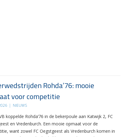
rwedstrijden Rohda’76: mooie
at voor competitie
 2026
|
NIEUWS
B koppelde Rohda’76 in de bekerpoule aan Katwijk 2, FC
eest en Vredenburch. Een mooie opmaat voor de
itie, want zowel FC Oegstgeest als Vredenburch komen in