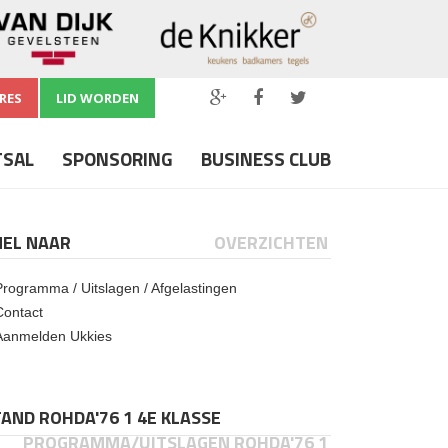
RES
LID WORDEN
TSAL
SPONSORING
BUSINESS CLUB
NEL NAAR
OVERZICHTEN
Programma / Uitslagen / Afgelastingen
Contact
Aanmelden Ukkies
AND ROHDA'76 1 4E KLASSE
PROGRAMMA/UITSLAGEN ROHDA'76 1