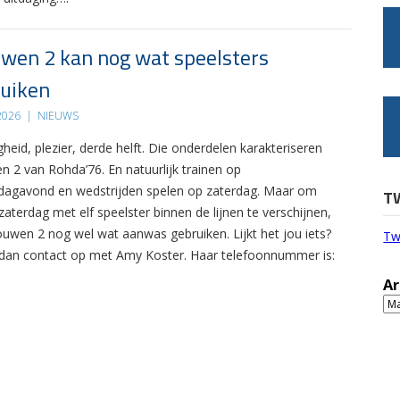
wen 2 kan nog wat speelsters
uiken
 2026
|
NIEUWS
gheid, plezier, derde helft. Die onderdelen karakteriseren
n 2 van Rohda’76. En natuurlijk trainen op
agavond en wedstrijden spelen op zaterdag. Maar om
T
zaterdag met elf speelster binnen de lijnen te verschijnen,
ouwen 2 nog wel wat aanwas gebruiken. Lijkt het jou iets?
Tw
an contact op met Amy Koster. Haar telefoonnummer is:
Ar
Ar