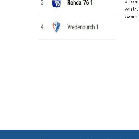
de com
van tr
waarme