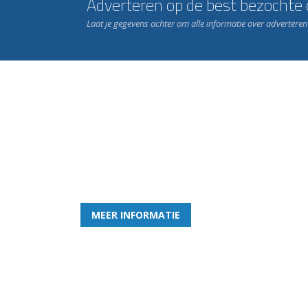
Adverteren op de best bezochte c
Laat je gegevens achter om alle informatie over advertere
Word nu lid van Rohda
en geniet iedere week van het leukste spelletje bi
MEER INFORMATIE