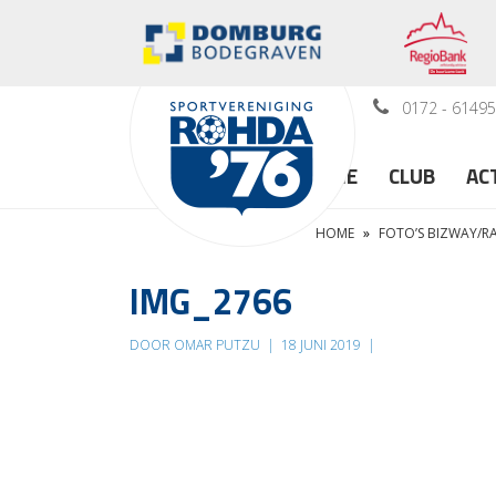
0172 - 6149
HOME
CLUB
AC
HOME
»
FOTO’S BIZWAY/
IMG_2766
DOOR OMAR PUTZU
|
18 JUNI 2019
|