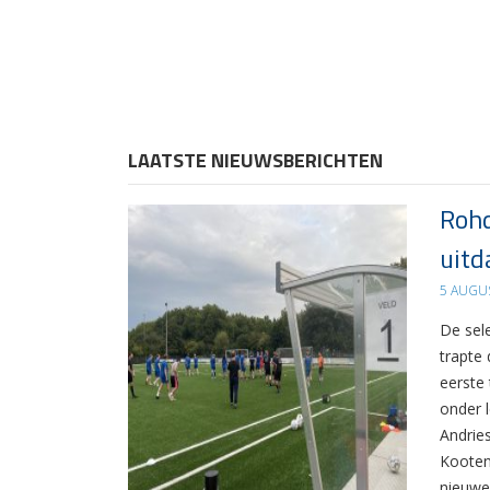
LAATSTE NIEUWSBERICHTEN
Rohd
uitd
5 AUGU
De sel
trapte
eerste
onder 
Andrie
Kooten
nieuwe