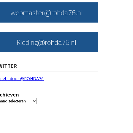
webmaster@rohda76.nl
Kleding@rohda76.nl
WITTER
eets door @ROHDA76
chieven
chieven