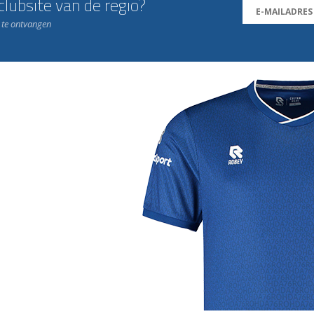
lubsite van de regio?
n te ontvangen
j de leukste club!