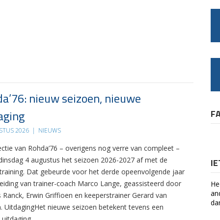
a’76: nieuw seizoen, nieuwe
aging
F
STUS 2026
|
NIEUWS
ectie van Rohda’76 – overigens nog verre van compleet –
 dinsdag 4 augustus het seizoen 2026-2027 af met de
I
 training. Dat gebeurde voor het derde opeenvolgende jaar
leiding van trainer-coach Marco Lange, geassisteerd door
He
an
s Ranck, Erwin Griffioen en keeperstrainer Gerard van
da
. UitdagingHet nieuwe seizoen betekent tevens een
 uitdaging….