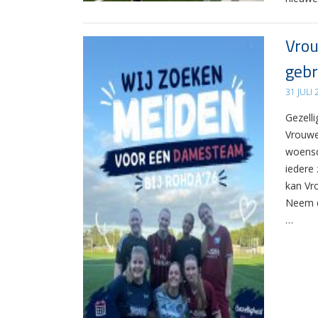
Vrou
gebr
31 JULI
Gezelli
Vrouwe
woensd
iedere 
kan Vr
Neem d
…