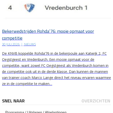
Bekerwedstrijden Rohda’76: mooie opmaat voor
competitie
30 JULI 2026
|
NIEUWS
De KNVB koppelde Rohda’76 in de bekerpoule aan Katwijk 2, FC
Oegstgeest en Vredenburch. Een mooie opmaat voor de
competitie, want zowel FC Oegstgeest als Vredenburch komen in
de competitie ook uit in de derde klasse. Dan kunnen de mannen
van trainer-coach Marco Lange direct het niveau ervaren waarmee
ze in de competitie te maken…
SNEL NAAR
OVERZICHTEN
Programma / Uitslagen / Afgelastingen