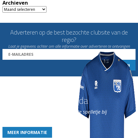
Archieven
Archieven
Adverteren op de best bezochte clubsite van de
regio?
Laat je gegevens achter om alle informatie over adverteren te ontvangen
Word nu lid van Rohda
en geniet iedere week van het leukste spelletje bij
de leukste club!
MEER INFORMATIE