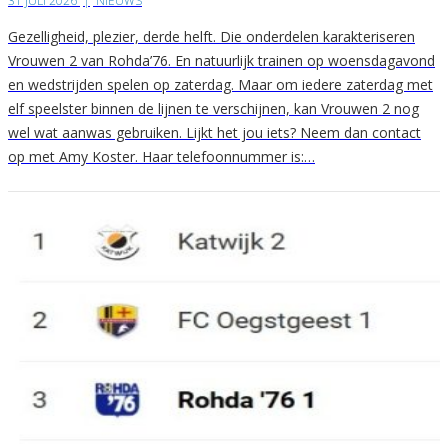
31 JULI 2026
|
NIEUWS
Gezelligheid, plezier, derde helft. Die onderdelen karakteriseren
Vrouwen 2 van Rohda’76. En natuurlijk trainen op woensdagavond
en wedstrijden spelen op zaterdag. Maar om iedere zaterdag met
elf speelster binnen de lijnen te verschijnen, kan Vrouwen 2 nog
wel wat aanwas gebruiken. Lijkt het jou iets? Neem dan contact
op met Amy Koster. Haar telefoonnummer is:…