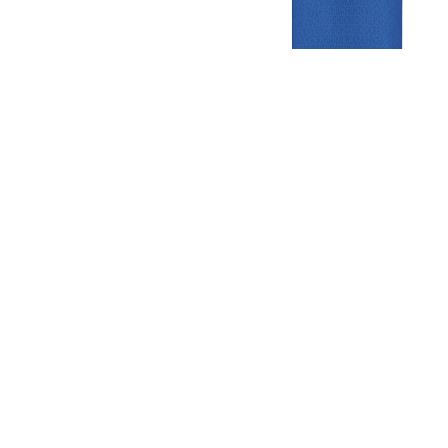
Gezellige zaterdagvereniging in Bodegraven. Het eerste elftal bij
de heren komt uit in de vierde klasse.
Club
Roosters
Overige
Algemene
Speeldagenkalender
Alcoholrichtlijn
informatie
Bardienst
In de media
Bestuur &
Schoonmaakrooster
Diverse
Commissies
kleedkamers
links