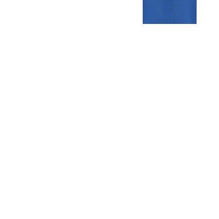
Gezellige zaterdagvereniging in Bodegraven. Het eerste elftal bij
de heren komt uit in de vierde klasse.
Club
Roosters
Overige
Algemene
Speeldagenkalender
Alcoholrichtlijn
informatie
Bardienst
In de media
Bestuur &
Schoonmaakrooster
Diverse
Commissies
kleedkamers
links