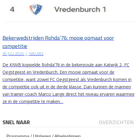
Bekerwedstrijden Rohda’76: mooie opmaat voor
competitie
30 JULI 2026
|
NIEUWS
De KNVB koppelde Rohda’76 in de bekerpoule aan Katwijk 2, FC
Oegstgeest en Vredenburch. Een mooie opmaat voor de
competitie, want zowel FC Oegstgeest als Vredenburch komen in
de competitie ook uit in de derde klasse. Dan kunnen de mannen
van trainer-coach Marco Lange direct het niveau ervaren waarmee
ze in de competitie te maken…
SNEL NAAR
OVERZICHTEN
Programma / Uitslagen / Afgelastingen