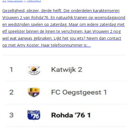
31 JULI 2026
|
NIEUWS
Gezelligheid, plezier, derde helft. Die onderdelen karakteriseren
Vrouwen 2 van Rohda’76. En natuurlijk trainen op woensdagavond
en wedstrijden spelen op zaterdag. Maar om iedere zaterdag met
elf speelster binnen de lijnen te verschijnen, kan Vrouwen 2 nog
wel wat aanwas gebruiken. Lijkt het jou iets? Neem dan contact
op met Amy Koster. Haar telefoonnummer is:…