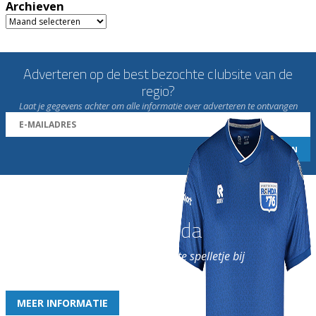
Archieven
Archieven
Adverteren op de best bezochte clubsite van de
regio?
Laat je gegevens achter om alle informatie over adverteren te ontvangen
Word nu lid van Rohda
en geniet iedere week van het leukste spelletje bij
de leukste club!
MEER INFORMATIE