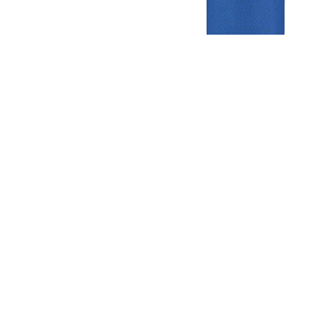
Gezellige zaterdagvereniging in Bodegraven. Het eerste elftal bij
de heren komt uit in de vierde klasse.
Club
Roosters
Overige
Algemene
Speeldagenkalender
Alcoholrichtlijn
informatie
Bardienst
In de media
Bestuur &
Schoonmaakrooster
Diverse
Commissies
kleedkamers
links