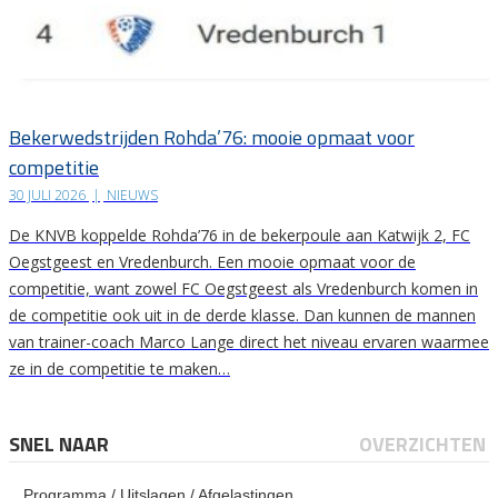
Bekerwedstrijden Rohda’76: mooie opmaat voor
competitie
30 JULI 2026
|
NIEUWS
De KNVB koppelde Rohda’76 in de bekerpoule aan Katwijk 2, FC
Oegstgeest en Vredenburch. Een mooie opmaat voor de
competitie, want zowel FC Oegstgeest als Vredenburch komen in
de competitie ook uit in de derde klasse. Dan kunnen de mannen
van trainer-coach Marco Lange direct het niveau ervaren waarmee
ze in de competitie te maken…
SNEL NAAR
OVERZICHTEN
Programma / Uitslagen / Afgelastingen