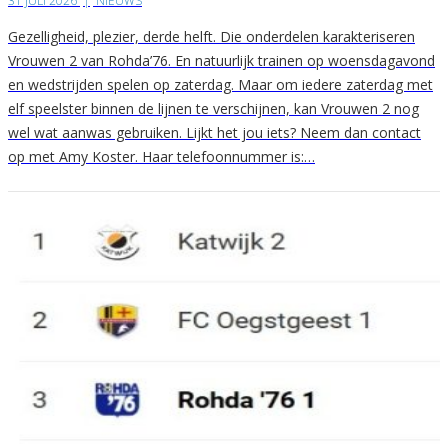
31 JULI 2026
|
NIEUWS
Gezelligheid, plezier, derde helft. Die onderdelen karakteriseren
Vrouwen 2 van Rohda’76. En natuurlijk trainen op woensdagavond
en wedstrijden spelen op zaterdag. Maar om iedere zaterdag met
elf speelster binnen de lijnen te verschijnen, kan Vrouwen 2 nog
wel wat aanwas gebruiken. Lijkt het jou iets? Neem dan contact
op met Amy Koster. Haar telefoonnummer is:…