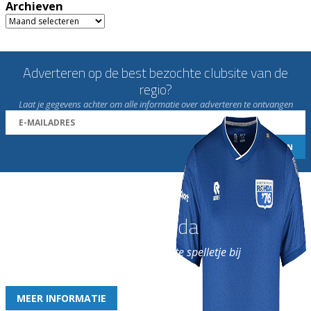
Archieven
Archieven
Adverteren op de best bezochte clubsite van de
regio?
Laat je gegevens achter om alle informatie over adverteren te ontvangen
Word nu lid van Rohda
en geniet iedere week van het leukste spelletje bij
de leukste club!
MEER INFORMATIE