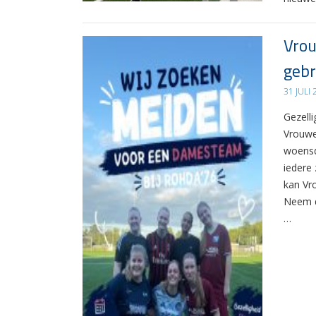
Vrou
gebr
31 JULI
Gezelli
Vrouwe
woensd
iedere 
kan Vr
Neem d
…