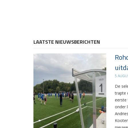
LAATSTE NIEUWSBERICHTEN
Rohd
uitd
5 AUGU
De sel
trapte
eerste
onder 
Andrie
Kooten
nieuwe