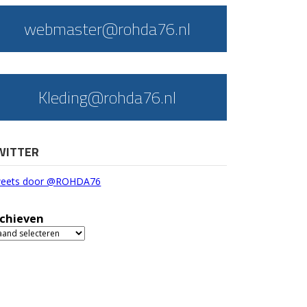
webmaster@rohda76.nl
Kleding@rohda76.nl
WITTER
eets door @ROHDA76
chieven
chieven