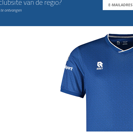
lubsite van de regio?
n te ontvangen
j de leukste club!