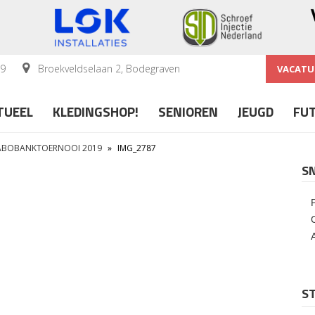
59
Broekveldselaan 2, Bodegraven
VACATU
TUEEL
KLEDINGSHOP!
SENIOREN
JEUGD
FU
RABOBANKTOERNOOI 2019
»
IMG_2787
S
ST