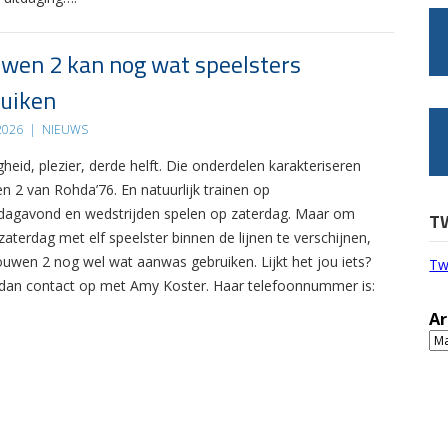
wen 2 kan nog wat speelsters
uiken
 2026
|
NIEUWS
gheid, plezier, derde helft. Die onderdelen karakteriseren
n 2 van Rohda’76. En natuurlijk trainen op
agavond en wedstrijden spelen op zaterdag. Maar om
T
zaterdag met elf speelster binnen de lijnen te verschijnen,
ouwen 2 nog wel wat aanwas gebruiken. Lijkt het jou iets?
Tw
an contact op met Amy Koster. Haar telefoonnummer is:
Ar
Ar