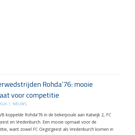
rwedstrijden Rohda’76: mooie
at voor competitie
 2026
|
NIEUWS
B koppelde Rohda’76 in de bekerpoule aan Katwijk 2, FC
eest en Vredenburch. Een mooie opmaat voor de
itie, want zowel FC Oegstgeest als Vredenburch komen in