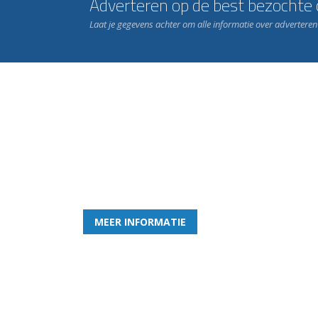
Adverteren op de best bezochte c
Laat je gegevens achter om alle informatie over advertere
Word nu lid van Rohda
en geniet iedere week van het leukste spelletje bi
MEER INFORMATIE