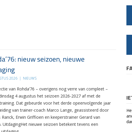
a’76: nieuw seizoen, nieuwe
aging
F
STUS 2026
|
NIEUWS
ectie van Rohda’76 – overigens nog verre van compleet –
 dinsdag 4 augustus het seizoen 2026-2027 af met de
I
 training. Dat gebeurde voor het derde opeenvolgende jaar
leiding van trainer-coach Marco Lange, geassisteerd door
He
an
s Ranck, Erwin Griffioen en keeperstrainer Gerard van
da
. UitdagingHet nieuwe seizoen betekent tevens een
 uitdaging….