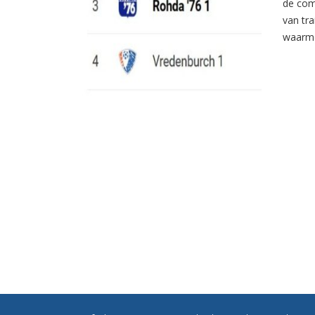
de com
van tr
waarme