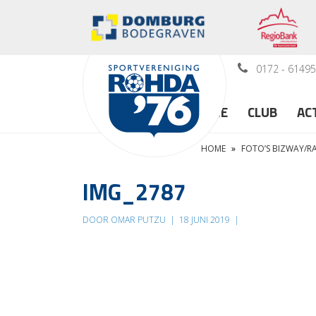
0172 - 6149
HOME
CLUB
AC
HOME
»
FOTO’S BIZWAY/
IMG_2787
DOOR OMAR PUTZU
|
18 JUNI 2019
|