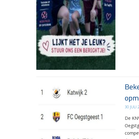
Beke
opma
30 JULI
De KNV
Oegstg
compet