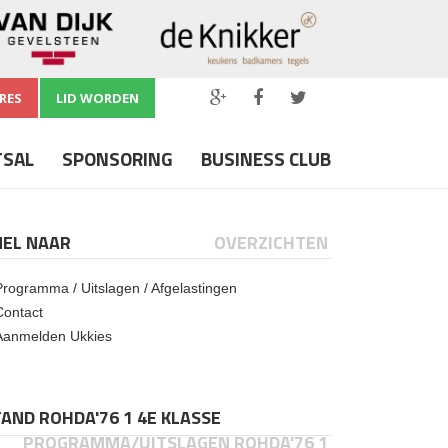
RES
LID WORDEN
TSAL
SPONSORING
BUSINESS CLUB
NEL NAAR
OVERZICHTEN
Programma / Uitslagen / Afgelastingen
Contact
Aanmelden Ukkies
AND ROHDA'76 1 4E KLASSE
PROGRAMMA/UITSLAGEN ROHDA'76 1