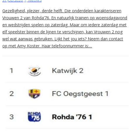
31 JULI 2026
|
NIEUWS
Gezelligheid, plezier, derde helft. Die onderdelen karakteriseren
Vrouwen 2 van Rohda’76. En natuurlijk trainen op woensdagavond
en wedstrijden spelen op zaterdag. Maar om iedere zaterdag met
elf speelster binnen de lijnen te verschijnen, kan Vrouwen 2 nog
wel wat aanwas gebruiken. Lijkt het jou iets? Neem dan contact
op met Amy Koster. Haar telefoonnummer is:…