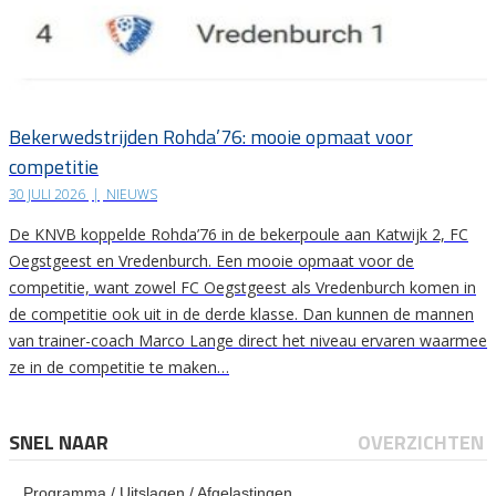
Bekerwedstrijden Rohda’76: mooie opmaat voor
competitie
30 JULI 2026
|
NIEUWS
De KNVB koppelde Rohda’76 in de bekerpoule aan Katwijk 2, FC
Oegstgeest en Vredenburch. Een mooie opmaat voor de
competitie, want zowel FC Oegstgeest als Vredenburch komen in
de competitie ook uit in de derde klasse. Dan kunnen de mannen
van trainer-coach Marco Lange direct het niveau ervaren waarmee
ze in de competitie te maken…
SNEL NAAR
OVERZICHTEN
Programma / Uitslagen / Afgelastingen