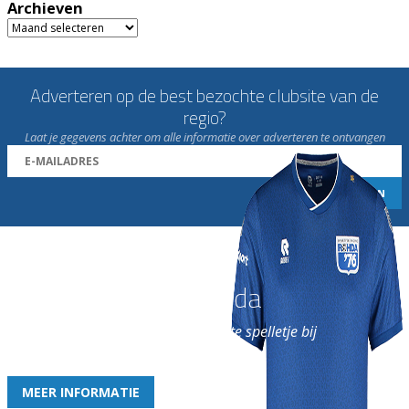
Archieven
Archieven
Adverteren op de best bezochte clubsite van de
regio?
Laat je gegevens achter om alle informatie over adverteren te ontvangen
Word nu lid van Rohda
en geniet iedere week van het leukste spelletje bij
de leukste club!
MEER INFORMATIE