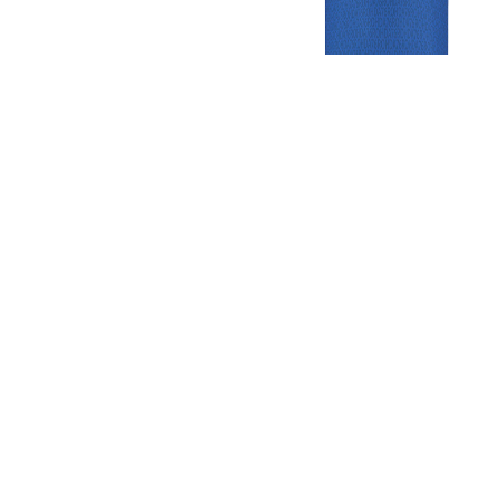
Gezellige zaterdagvereniging in Bodegraven. Het eerste elftal bij
de heren komt uit in de vierde klasse.
Club
Roosters
Overige
Algemene
Speeldagenkalender
Alcoholrichtlijn
informatie
Bardienst
In de media
Bestuur &
Schoonmaakrooster
Diverse
Commissies
kleedkamers
links