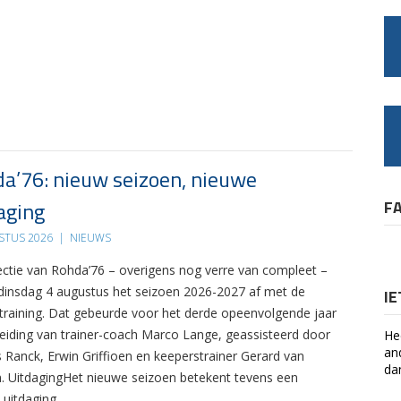
a’76: nieuw seizoen, nieuwe
aging
F
STUS 2026
|
NIEUWS
ectie van Rohda’76 – overigens nog verre van compleet –
 dinsdag 4 augustus het seizoen 2026-2027 af met de
I
 training. Dat gebeurde voor het derde opeenvolgende jaar
leiding van trainer-coach Marco Lange, geassisteerd door
He
an
s Ranck, Erwin Griffioen en keeperstrainer Gerard van
da
. UitdagingHet nieuwe seizoen betekent tevens een
 uitdaging….