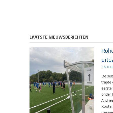
LAATSTE NIEUWSBERICHTEN
Rohd
uitd
5 AUGU
De sel
trapte
eerste
onder 
Andrie
Kooten
nieuwe