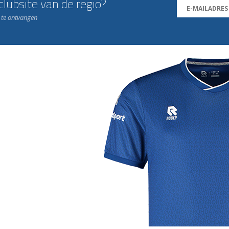
lubsite van de regio?
n te ontvangen
j de leukste club!