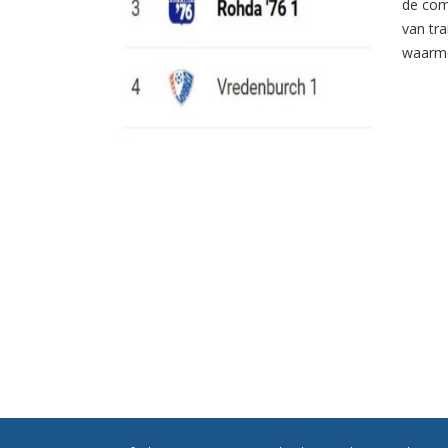
de com
van tr
waarme