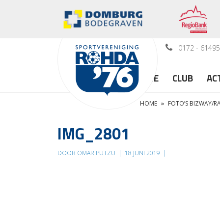
0172 - 6149
HOME
CLUB
AC
HOME
»
FOTO’S BIZWAY/
IMG_2801
DOOR OMAR PUTZU
|
18 JUNI 2019
|