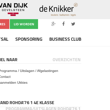
RES
LID WORDEN
TSAL
SPONSORING
BUSINESS CLUB
NEL NAAR
OVERZICHTEN
Programma / Uitslagen / Afgelastingen
Contact
Aanmelden Ukkies
AND ROHDA'76 1 4E KLASSE
PROGRAMMA/UITSLAGEN ROHDA'76 1