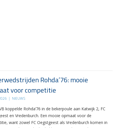
rwedstrijden Rohda’76: mooie
at voor competitie
 2026
|
NIEUWS
B koppelde Rohda’76 in de bekerpoule aan Katwijk 2, FC
eest en Vredenburch. Een mooie opmaat voor de
itie, want zowel FC Oegstgeest als Vredenburch komen in