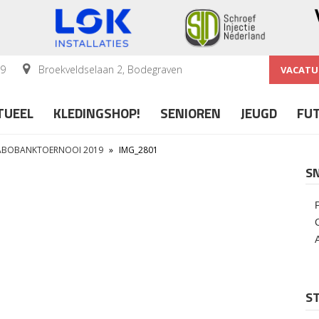
59
Broekveldselaan 2, Bodegraven
VACATU
TUEEL
KLEDINGSHOP!
SENIOREN
JEUGD
FU
RABOBANKTOERNOOI 2019
»
IMG_2801
S
ST