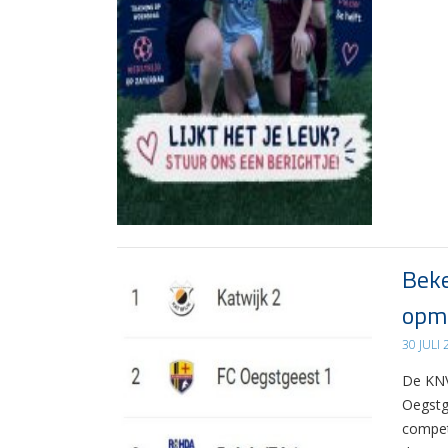
Beke
opma
30 JULI
De KNV
Oegstg
compet