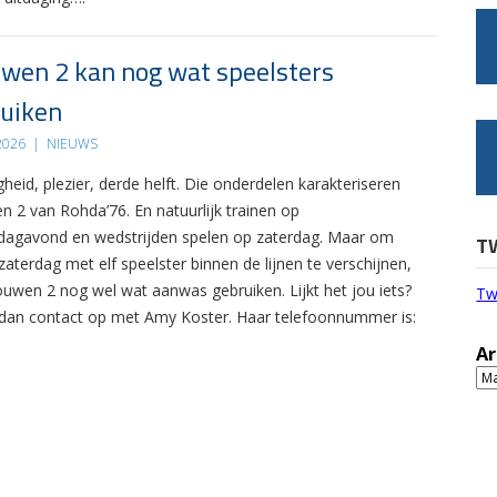
wen 2 kan nog wat speelsters
uiken
 2026
|
NIEUWS
gheid, plezier, derde helft. Die onderdelen karakteriseren
n 2 van Rohda’76. En natuurlijk trainen op
agavond en wedstrijden spelen op zaterdag. Maar om
T
zaterdag met elf speelster binnen de lijnen te verschijnen,
ouwen 2 nog wel wat aanwas gebruiken. Lijkt het jou iets?
Tw
an contact op met Amy Koster. Haar telefoonnummer is:
Ar
Ar