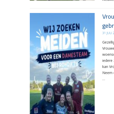
Vrou
gebr
31 JULI
Gezelli
Vrouwe
woensd
iedere 
kan Vr
Neem d
…