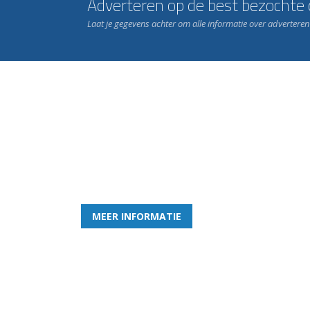
Adverteren op de best bezochte c
Laat je gegevens achter om alle informatie over advertere
Word nu lid van Rohda
en geniet iedere week van het leukste spelletje bi
MEER INFORMATIE