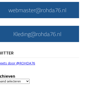
webmaster@rohda76.nl
Kleding@rohda76.nl
WITTER
eets door @ROHDA76
chieven
chieven