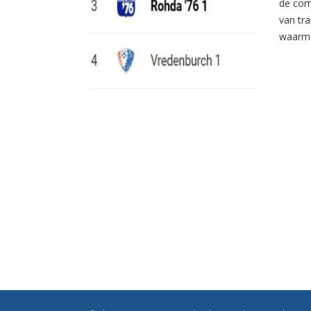
de com
van tr
waarme