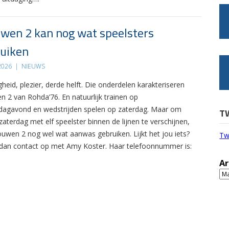
wen 2 kan nog wat speelsters
uiken
 2026
|
NIEUWS
gheid, plezier, derde helft. Die onderdelen karakteriseren
n 2 van Rohda’76. En natuurlijk trainen op
agavond en wedstrijden spelen op zaterdag. Maar om
T
zaterdag met elf speelster binnen de lijnen te verschijnen,
ouwen 2 nog wel wat aanwas gebruiken. Lijkt het jou iets?
Tw
an contact op met Amy Koster. Haar telefoonnummer is:
Ar
Ar