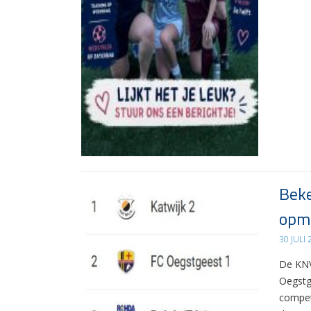
Beke
opma
30 JULI
De KNV
Oegstg
compet