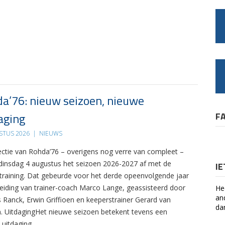
a’76: nieuw seizoen, nieuwe
aging
F
STUS 2026
|
NIEUWS
ectie van Rohda’76 – overigens nog verre van compleet –
 dinsdag 4 augustus het seizoen 2026-2027 af met de
I
 training. Dat gebeurde voor het derde opeenvolgende jaar
leiding van trainer-coach Marco Lange, geassisteerd door
He
an
s Ranck, Erwin Griffioen en keeperstrainer Gerard van
da
. UitdagingHet nieuwe seizoen betekent tevens een
 uitdaging….