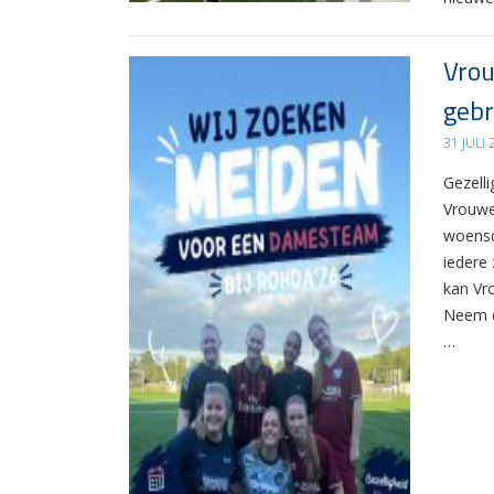
Vrou
gebr
31 JULI
Gezelli
Vrouwe
woensd
iedere 
kan Vr
Neem d
…