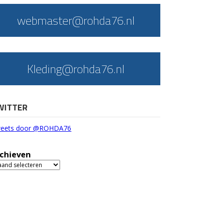
webmaster@rohda76.nl
Kleding@rohda76.nl
WITTER
eets door @ROHDA76
chieven
chieven