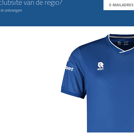
lubsite van de regio?
n te ontvangen
j de leukste club!