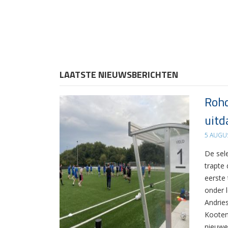
LAATSTE NIEUWSBERICHTEN
Rohd
uitd
5 AUGU
De sel
trapte
eerste
onder 
Andrie
Kooten
nieuwe