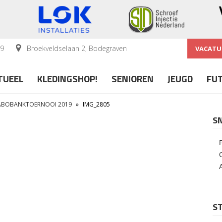
59
Broekveldselaan 2, Bodegraven
VACATU
TUEEL
KLEDINGSHOP!
SENIOREN
JEUGD
FU
RABOBANKTOERNOOI 2019
»
IMG_2805
S
ST