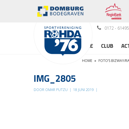
0172 - 6149
HOME
CLUB
AC
HOME
»
FOTO’S BIZWAY/
IMG_2805
DOOR OMAR PUTZU
|
18 JUNI 2019
|