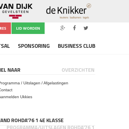
RES
LID WORDEN
TSAL
SPONSORING
BUSINESS CLUB
NEL NAAR
OVERZICHTEN
Programma / Uitslagen / Afgelastingen
Contact
Aanmelden Ukkies
AND ROHDA'76 1 4E KLASSE
PROGRAMMA/UITSLAGEN ROHDA'76 1