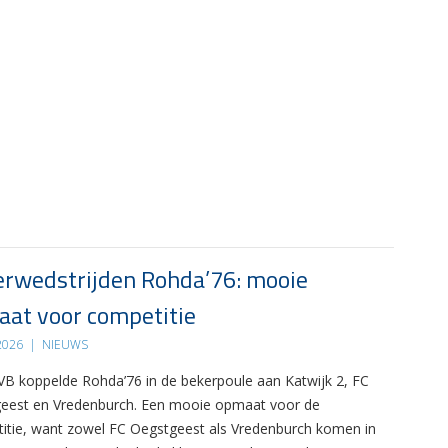
rwedstrijden Rohda’76: mooie
at voor competitie
 2026
|
NIEUWS
B koppelde Rohda’76 in de bekerpoule aan Katwijk 2, FC
eest en Vredenburch. Een mooie opmaat voor de
itie, want zowel FC Oegstgeest als Vredenburch komen in