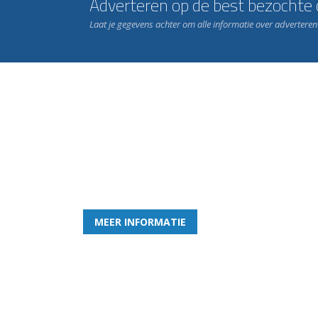
Adverteren op de best bezochte c
Laat je gegevens achter om alle informatie over advertere
Word nu lid van Rohda
en geniet iedere week van het leukste spelletje bi
MEER INFORMATIE