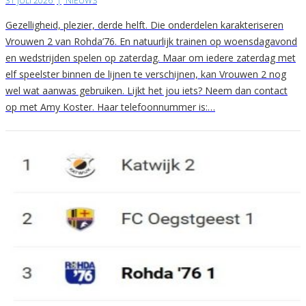
31 JULI 2026
|
NIEUWS
Gezelligheid, plezier, derde helft. Die onderdelen karakteriseren
Vrouwen 2 van Rohda’76. En natuurlijk trainen op woensdagavond
en wedstrijden spelen op zaterdag. Maar om iedere zaterdag met
elf speelster binnen de lijnen te verschijnen, kan Vrouwen 2 nog
wel wat aanwas gebruiken. Lijkt het jou iets? Neem dan contact
op met Amy Koster. Haar telefoonnummer is:…