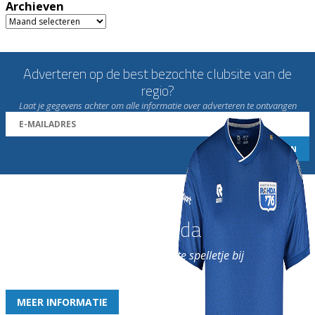
Archieven
Archieven
Adverteren op de best bezochte clubsite van de
regio?
Laat je gegevens achter om alle informatie over adverteren te ontvangen
Word nu lid van Rohda
en geniet iedere week van het leukste spelletje bij
de leukste club!
MEER INFORMATIE