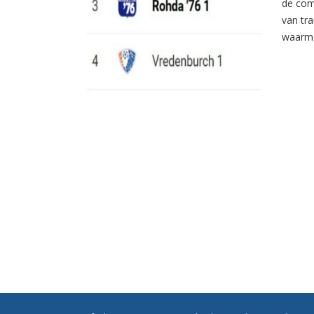
de com
van tr
waarme