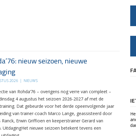
a’76: nieuw seizoen, nieuwe
aging
F
STUS 2026
|
NIEUWS
ectie van Rohda’76 – overigens nog verre van compleet –
 dinsdag 4 augustus het seizoen 2026-2027 af met de
I
 training. Dat gebeurde voor het derde opeenvolgende jaar
leiding van trainer-coach Marco Lange, geassisteerd door
He
an
s Ranck, Erwin Griffioen en keeperstrainer Gerard van
da
. UitdagingHet nieuwe seizoen betekent tevens een
 uitdaging….