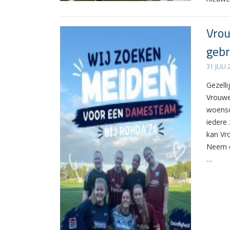
Vrou
gebr
31 JULI
Gezelli
Vrouwe
woensd
iedere 
kan Vr
Neem d
…