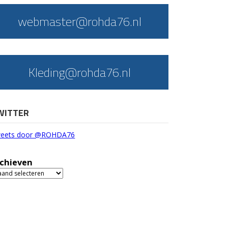
webmaster@rohda76.nl
Kleding@rohda76.nl
WITTER
eets door @ROHDA76
chieven
chieven