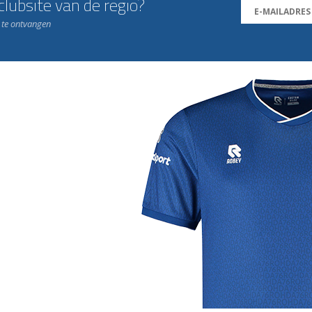
lubsite van de regio?
n te ontvangen
j de leukste club!