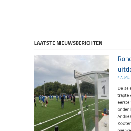
LAATSTE NIEUWSBERICHTEN
Rohd
uitd
5 AUGU
De sel
trapte
eerste
onder 
Andrie
Kooten
nieuwe