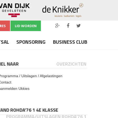
RES
LID WORDEN
TSAL
SPONSORING
BUSINESS CLUB
NEL NAAR
OVERZICHTEN
Programma / Uitslagen / Afgelastingen
Contact
Aanmelden Ukkies
AND ROHDA'76 1 4E KLASSE
PROGRAMMA/UITSLAGEN ROHDA'76 1