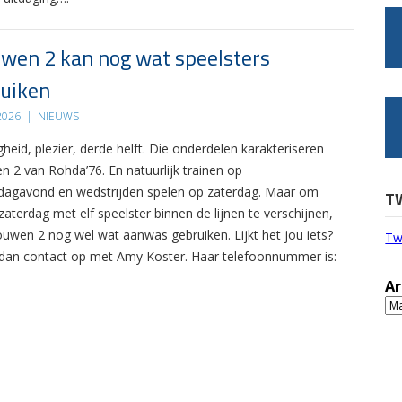
wen 2 kan nog wat speelsters
uiken
 2026
|
NIEUWS
gheid, plezier, derde helft. Die onderdelen karakteriseren
n 2 van Rohda’76. En natuurlijk trainen op
agavond en wedstrijden spelen op zaterdag. Maar om
T
zaterdag met elf speelster binnen de lijnen te verschijnen,
ouwen 2 nog wel wat aanwas gebruiken. Lijkt het jou iets?
Tw
an contact op met Amy Koster. Haar telefoonnummer is:
Ar
Ar