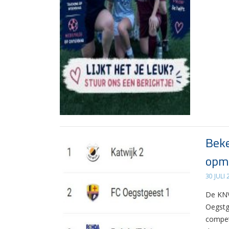
Beke
opma
30 JULI
De KNV
Oegstg
compet