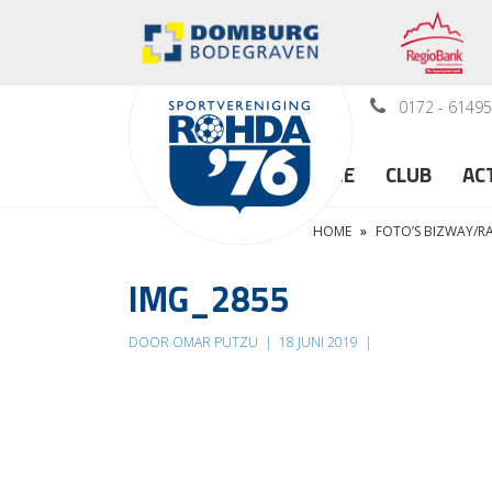
0172 - 6149
HOME
CLUB
AC
HOME
»
FOTO’S BIZWAY/
IMG_2855
DOOR OMAR PUTZU
|
18 JUNI 2019
|