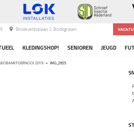
59
Broekveldselaan 2, Bodegraven
VACATU
TUEEL
KLEDINGSHOP!
SENIOREN
JEUGD
FU
RABOBANKTOERNOOI 2019
»
IMG_2855
S
ST