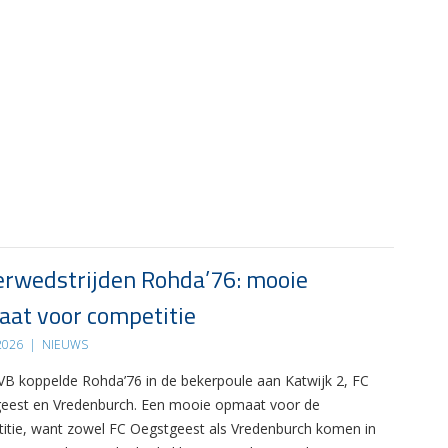
rwedstrijden Rohda’76: mooie
at voor competitie
 2026
|
NIEUWS
B koppelde Rohda’76 in de bekerpoule aan Katwijk 2, FC
eest en Vredenburch. Een mooie opmaat voor de
itie, want zowel FC Oegstgeest als Vredenburch komen in