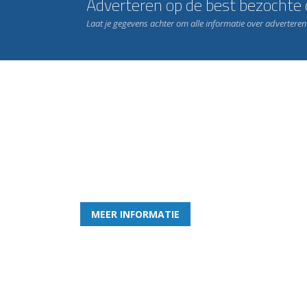
Adverteren op de best bezochte c
Laat je gegevens achter om alle informatie over advertere
Word nu lid van Rohda
en geniet iedere week van het leukste spelletje bi
MEER INFORMATIE