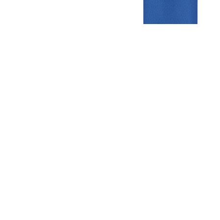
Gezellige zaterdagvereniging in Bodegraven. Het eerste elftal bij
de heren komt uit in de vierde klasse.
Club
Roosters
Overige
Algemene
Speeldagenkalender
Alcoholrichtlijn
informatie
Bardienst
In de media
Bestuur &
Schoonmaakrooster
Diverse
Commissies
kleedkamers
links