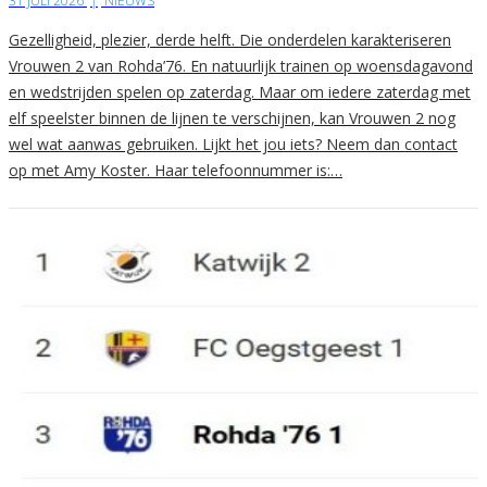
31 JULI 2026
|
NIEUWS
Gezelligheid, plezier, derde helft. Die onderdelen karakteriseren
Vrouwen 2 van Rohda’76. En natuurlijk trainen op woensdagavond
en wedstrijden spelen op zaterdag. Maar om iedere zaterdag met
elf speelster binnen de lijnen te verschijnen, kan Vrouwen 2 nog
wel wat aanwas gebruiken. Lijkt het jou iets? Neem dan contact
op met Amy Koster. Haar telefoonnummer is:…