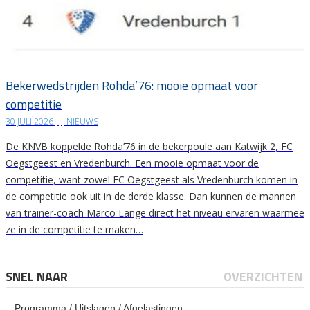
Bekerwedstrijden Rohda’76: mooie opmaat voor
competitie
30 JULI 2026
|
NIEUWS
De KNVB koppelde Rohda’76 in de bekerpoule aan Katwijk 2, FC
Oegstgeest en Vredenburch. Een mooie opmaat voor de
competitie, want zowel FC Oegstgeest als Vredenburch komen in
de competitie ook uit in de derde klasse. Dan kunnen de mannen
van trainer-coach Marco Lange direct het niveau ervaren waarmee
ze in de competitie te maken…
SNEL NAAR
OVERZICHTEN
Programma / Uitslagen / Afgelastingen