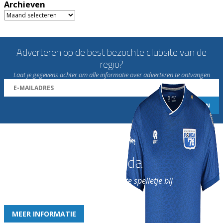
Archieven
Archieven
Adverteren op de best bezochte clubsite van de
regio?
Laat je gegevens achter om alle informatie over adverteren te ontvangen
Word nu lid van Rohda
en geniet iedere week van het leukste spelletje bij
de leukste club!
MEER INFORMATIE