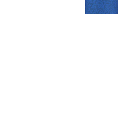
Gezellige zaterdagvereniging in Bodegraven. Het eerste elftal bij
de heren komt uit in de vierde klasse.
Club
Roosters
Overige
Algemene
Speeldagenkalender
Alcoholrichtlijn
informatie
Bardienst
In de media
Bestuur &
Schoonmaakrooster
Diverse
Commissies
kleedkamers
links