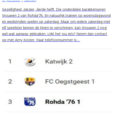
31 JULI 2026
|
NIEUWS
Gezelligheid, plezier, derde helft. Die onderdelen karakteriseren
Vrouwen 2 van Rohda’76. En natuurlijk trainen op woensdagavond
en wedstrijden spelen op zaterdag. Maar om iedere zaterdag met
elf speelster binnen de lijnen te verschijnen, kan Vrouwen 2 nog
wel wat aanwas gebruiken. Lijkt het jou iets? Neem dan contact
op met Amy Koster. Haar telefoonnummer is:…