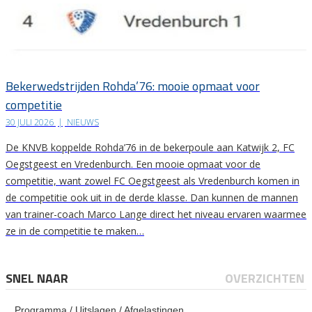
Bekerwedstrijden Rohda’76: mooie opmaat voor
competitie
30 JULI 2026
|
NIEUWS
De KNVB koppelde Rohda’76 in de bekerpoule aan Katwijk 2, FC
Oegstgeest en Vredenburch. Een mooie opmaat voor de
competitie, want zowel FC Oegstgeest als Vredenburch komen in
de competitie ook uit in de derde klasse. Dan kunnen de mannen
van trainer-coach Marco Lange direct het niveau ervaren waarmee
ze in de competitie te maken…
SNEL NAAR
OVERZICHTEN
Programma / Uitslagen / Afgelastingen