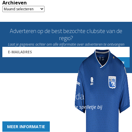
Archieven
Archieven
Adverteren op de best bezochte clubsite van de
regio?
Laat je gegevens achter om alle informatie over adverteren te ontvangen
Word nu lid van Rohda
en geniet iedere week van het leukste spelletje bij
de leukste club!
MEER INFORMATIE