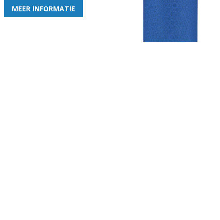
MEER INFORMATIE
Gezellige zaterdagvereniging in Bodegraven. Het eerste elftal bij
de heren komt uit in de vierde klasse.
Club
Roosters
Overige
Algemene
Speeldagenkalender
Alcoholrichtlijn
informatie
Bardienst
In de media
Bestuur &
Schoonmaakrooster
Diverse