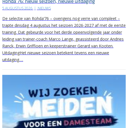
Rohda’76: nieuw seizoen, nieuwe uitdaging
5 AUGUSTUS 2026
|
NIEUWS
De selectie van Rohda’76 – overigens nog verre van compleet –
trapte dinsdag 4 augustus het seizoen 2026-2027 af met de eerste
training. Dat gebeurde voor het derde opeenvolgende jaar onder
leiding van trainer-coach Marco Lange, geassisteerd door Andries
Ranck, Erwin Griffioen en keeperstrainer Gerard van Kooten.
UitdagingHet nieuwe seizoen betekent tevens een nieuwe
uitdaging….