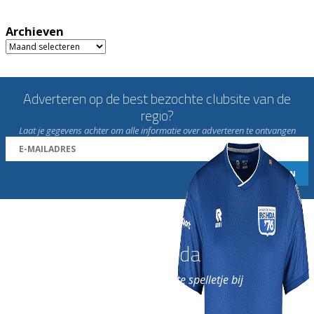
Archieven
Archieven
Adverteren op de best bezochte clubsite van de
regio?
Laat je gegevens achter om alle informatie over adverteren te ontvangen
Word nu lid van Rohda
en geniet iedere week van het leukste spelletje bij
de leukste club!