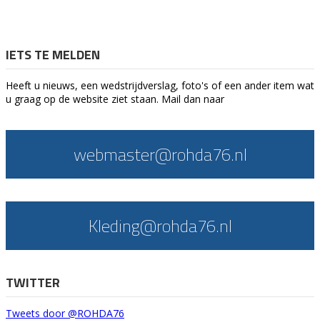
IETS TE MELDEN
Heeft u nieuws, een wedstrijdverslag, foto's of een ander item wat
u graag op de website ziet staan. Mail dan naar
webmaster@rohda76.nl
Kleding@rohda76.nl
TWITTER
Tweets door @ROHDA76