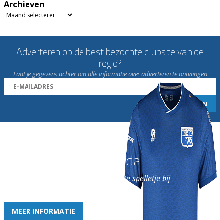
Archieven
Archieven
Adverteren op de best bezochte clubsite van de
regio?
Laat je gegevens achter om alle informatie over adverteren te ontvangen
Word nu lid van Rohda
en geniet iedere week van het leukste spelletje bij
de leukste club!
MEER INFORMATIE