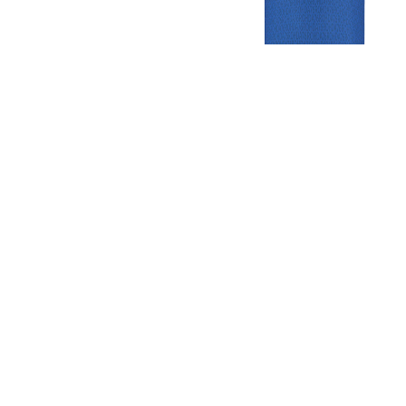
Gezellige zaterdagvereniging in Bodegraven. Het eerste elftal bij
de heren komt uit in de vierde klasse.
Club
Roosters
Overige
Algemene
Speeldagenkalender
Alcoholrichtlijn
informatie
Bardienst
In de media
Bestuur &
Schoonmaakrooster
Diverse
Commissies
kleedkamers
links