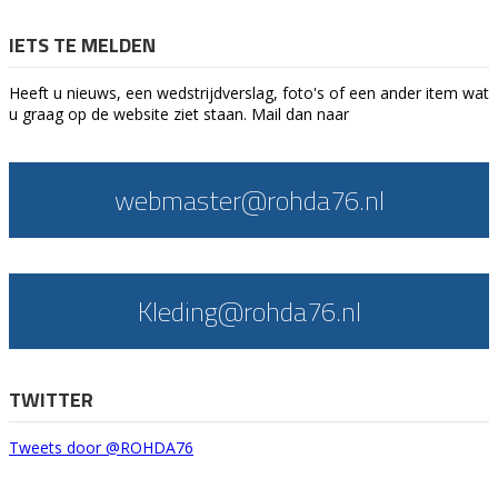
IETS TE MELDEN
Heeft u nieuws, een wedstrijdverslag, foto's of een ander item wat
u graag op de website ziet staan. Mail dan naar
webmaster@rohda76.nl
Kleding@rohda76.nl
TWITTER
Tweets door @ROHDA76