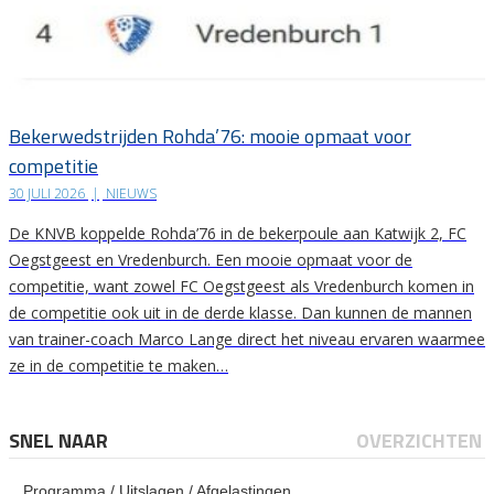
Bekerwedstrijden Rohda’76: mooie opmaat voor
competitie
30 JULI 2026
|
NIEUWS
De KNVB koppelde Rohda’76 in de bekerpoule aan Katwijk 2, FC
Oegstgeest en Vredenburch. Een mooie opmaat voor de
competitie, want zowel FC Oegstgeest als Vredenburch komen in
de competitie ook uit in de derde klasse. Dan kunnen de mannen
van trainer-coach Marco Lange direct het niveau ervaren waarmee
ze in de competitie te maken…
SNEL NAAR
OVERZICHTEN
Programma / Uitslagen / Afgelastingen