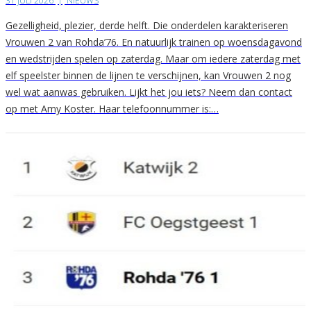
31 JULI 2026
|
NIEUWS
Gezelligheid, plezier, derde helft. Die onderdelen karakteriseren
Vrouwen 2 van Rohda’76. En natuurlijk trainen op woensdagavond
en wedstrijden spelen op zaterdag. Maar om iedere zaterdag met
elf speelster binnen de lijnen te verschijnen, kan Vrouwen 2 nog
wel wat aanwas gebruiken. Lijkt het jou iets? Neem dan contact
op met Amy Koster. Haar telefoonnummer is:…