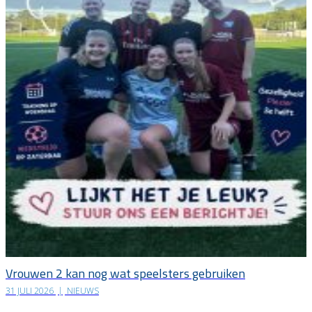
Vrouwen 2 kan nog wat speelsters gebruiken
31 JULI 2026
|
NIEUWS