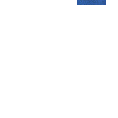
Gezellige zaterdagvereniging in Bodegraven. Het eerste elftal bij
de heren komt uit in de vierde klasse.
Club
Roosters
Overige
Algemene
Speeldagenkalender
Alcoholrichtlijn
informatie
Bardienst
In de media
Bestuur &
Schoonmaakrooster
Diverse
Commissies
kleedkamers
links
Vacatures
Klaverjassen
Privacyverklaring