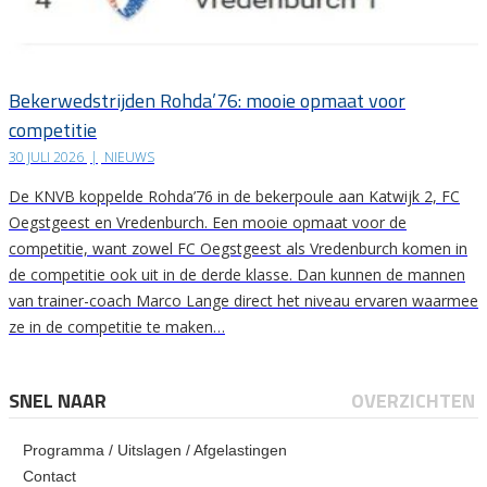
Bekerwedstrijden Rohda’76: mooie opmaat voor
competitie
30 JULI 2026
|
NIEUWS
De KNVB koppelde Rohda’76 in de bekerpoule aan Katwijk 2, FC
Oegstgeest en Vredenburch. Een mooie opmaat voor de
competitie, want zowel FC Oegstgeest als Vredenburch komen in
de competitie ook uit in de derde klasse. Dan kunnen de mannen
van trainer-coach Marco Lange direct het niveau ervaren waarmee
ze in de competitie te maken…
SNEL NAAR
OVERZICHTEN
Programma / Uitslagen / Afgelastingen
Contact