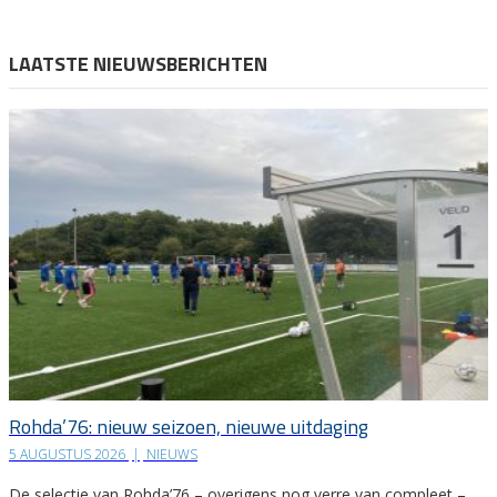
LAATSTE NIEUWSBERICHTEN
Rohda’76: nieuw seizoen, nieuwe uitdaging
5 AUGUSTUS 2026
|
NIEUWS
De selectie van Rohda’76 – overigens nog verre van compleet –