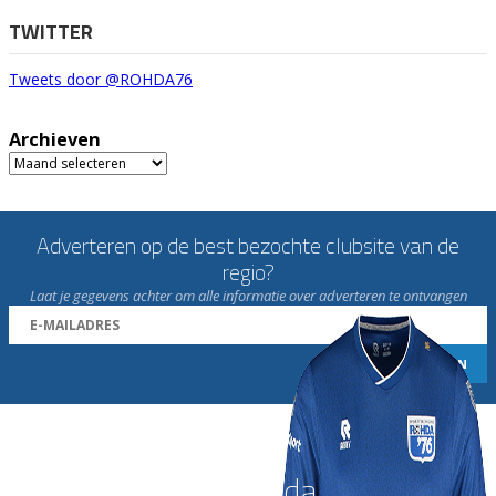
TWITTER
Tweets door @ROHDA76
Archieven
Archieven
Adverteren op de best bezochte clubsite van de
regio?
Laat je gegevens achter om alle informatie over adverteren te ontvangen
Word nu lid van Rohda