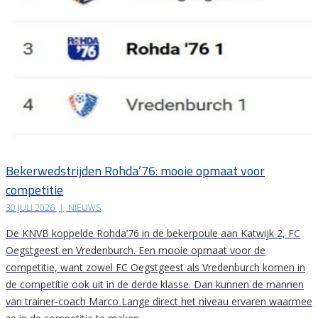
Bekerwedstrijden Rohda’76: mooie opmaat voor
competitie
30 JULI 2026
|
NIEUWS
De KNVB koppelde Rohda’76 in de bekerpoule aan Katwijk 2, FC
Oegstgeest en Vredenburch. Een mooie opmaat voor de
competitie, want zowel FC Oegstgeest als Vredenburch komen in
de competitie ook uit in de derde klasse. Dan kunnen de mannen
van trainer-coach Marco Lange direct het niveau ervaren waarmee