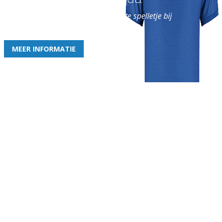
en geniet iedere week van het leukste spelletje bij
de leukste club!
MEER INFORMATIE
Gezellige zaterdagvereniging in Bodegraven. Het eerste elftal bij
de heren komt uit in de vierde klasse.
Club
Roosters
Overige