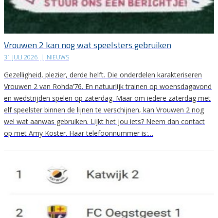
Vrouwen 2 kan nog wat speelsters gebruiken
31 JULI 2026
|
NIEUWS
Gezelligheid, plezier, derde helft. Die onderdelen karakteriseren
Vrouwen 2 van Rohda’76. En natuurlijk trainen op woensdagavond
en wedstrijden spelen op zaterdag. Maar om iedere zaterdag met
elf speelster binnen de lijnen te verschijnen, kan Vrouwen 2 nog
wel wat aanwas gebruiken. Lijkt het jou iets? Neem dan contact
op met Amy Koster. Haar telefoonnummer is:…