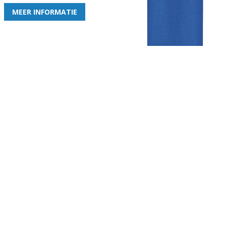
MEER INFORMATIE
Gezellige zaterdagvereniging in Bodegraven. Het eerste elftal bij
de heren komt uit in de vierde klasse.
Club
Roosters
Overige
Algemene
Speeldagenkalender
Alcoholrichtlijn
informatie
Bardienst
In de media