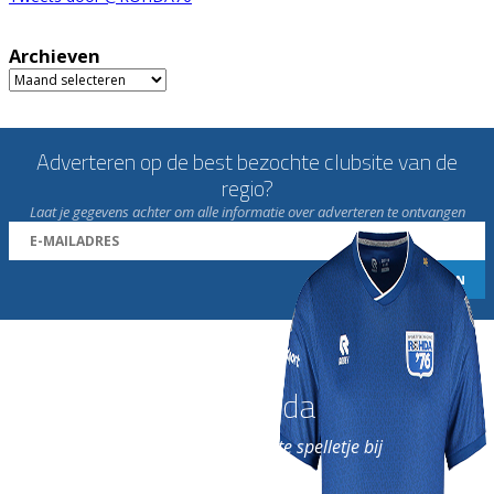
Archieven
Archieven
Adverteren op de best bezochte clubsite van de
regio?
Laat je gegevens achter om alle informatie over adverteren te ontvangen
Word nu lid van Rohda
en geniet iedere week van het leukste spelletje bij
de leukste club!