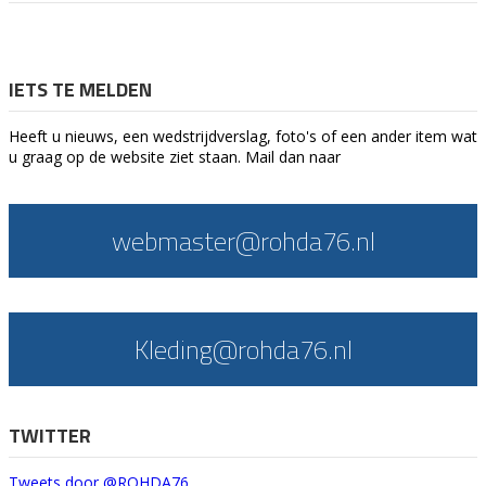
IETS TE MELDEN
Heeft u nieuws, een wedstrijdverslag, foto's of een ander item wat
u graag op de website ziet staan. Mail dan naar
webmaster@rohda76.nl
Kleding@rohda76.nl
TWITTER
Tweets door @ROHDA76