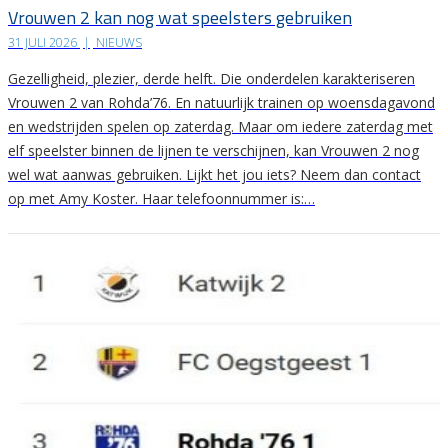
Vrouwen 2 kan nog wat speelsters gebruiken
31 JULI 2026
|
NIEUWS
Gezelligheid, plezier, derde helft. Die onderdelen karakteriseren
Vrouwen 2 van Rohda’76. En natuurlijk trainen op woensdagavond
en wedstrijden spelen op zaterdag. Maar om iedere zaterdag met
elf speelster binnen de lijnen te verschijnen, kan Vrouwen 2 nog
wel wat aanwas gebruiken. Lijkt het jou iets? Neem dan contact
op met Amy Koster. Haar telefoonnummer is:…