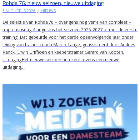
Rohda’76: nieuw seizoen, nieuwe uitdaging
5 AUGUSTUS 2026
|
NIEUWS
De selectie van Rohda’76 – overigens nog verre van compleet –
trapte dinsdag 4 augustus het seizoen 2026-2027 af met de eerste
training. Dat gebeurde voor het derde opeenvolgende jaar onder
leiding van trainer-coach Marco Lange, geassisteerd door Andries
Ranck, Erwin Griffioen en keeperstrainer Gerard van Kooten.
UitdagingHet nieuwe seizoen betekent tevens een nieuwe
uitdaging….