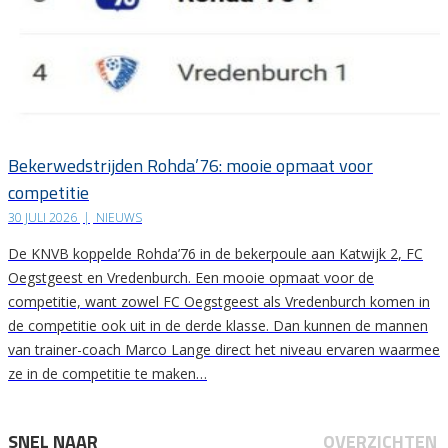
Bekerwedstrijden Rohda’76: mooie opmaat voor
competitie
30 JULI 2026
|
NIEUWS
De KNVB koppelde Rohda’76 in de bekerpoule aan Katwijk 2, FC
Oegstgeest en Vredenburch. Een mooie opmaat voor de
competitie, want zowel FC Oegstgeest als Vredenburch komen in
de competitie ook uit in de derde klasse. Dan kunnen de mannen
van trainer-coach Marco Lange direct het niveau ervaren waarmee
ze in de competitie te maken…
SNEL NAAR
OVERZICHTEN