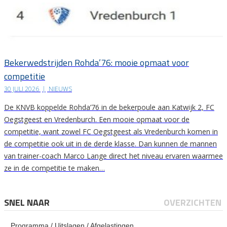
Bekerwedstrijden Rohda’76: mooie opmaat voor
competitie
30 JULI 2026
|
NIEUWS
De KNVB koppelde Rohda’76 in de bekerpoule aan Katwijk 2, FC
Oegstgeest en Vredenburch. Een mooie opmaat voor de
competitie, want zowel FC Oegstgeest als Vredenburch komen in
de competitie ook uit in de derde klasse. Dan kunnen de mannen
van trainer-coach Marco Lange direct het niveau ervaren waarmee
ze in de competitie te maken…
SNEL NAAR
OVERZICHTEN
Programma / Uitslagen / Afgelastingen