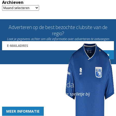
Archieven
Archieven
Adverteren op de best bezochte clubsite van de
regio?
Laat je gegevens achter om alle informatie over adverteren te ontvangen
Word nu lid van Rohda
en geniet iedere week van het leukste spelletje bij
de leukste club!
MEER INFORMATIE