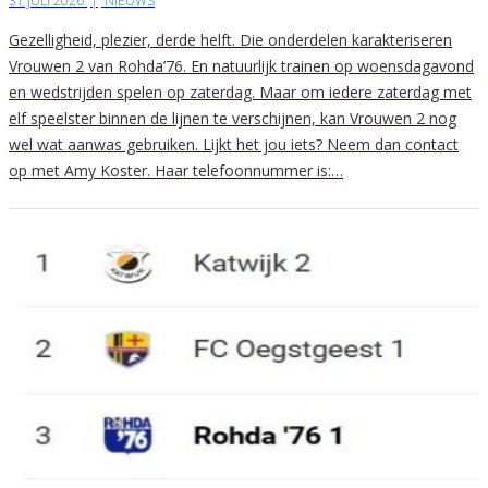
31 JULI 2026
|
NIEUWS
Gezelligheid, plezier, derde helft. Die onderdelen karakteriseren
Vrouwen 2 van Rohda’76. En natuurlijk trainen op woensdagavond
en wedstrijden spelen op zaterdag. Maar om iedere zaterdag met
elf speelster binnen de lijnen te verschijnen, kan Vrouwen 2 nog
wel wat aanwas gebruiken. Lijkt het jou iets? Neem dan contact
op met Amy Koster. Haar telefoonnummer is:…