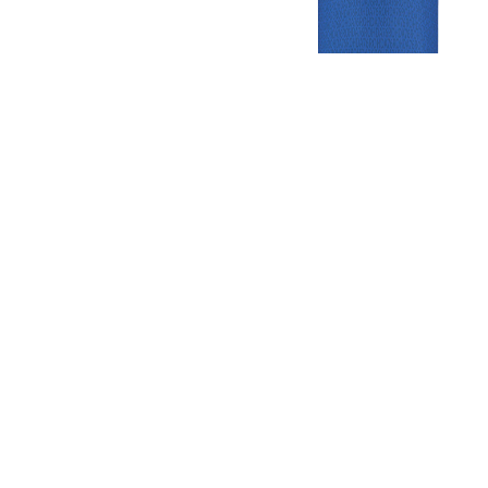
Gezellige zaterdagvereniging in Bodegraven. Het eerste elftal bij
de heren komt uit in de vierde klasse.
Club
Roosters
Overige
Algemene
Speeldagenkalender
Alcoholrichtlijn
informatie
Bardienst
In de media
Bestuur &
Schoonmaakrooster
Diverse
Commissies
kleedkamers
links