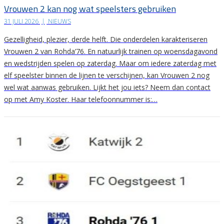
Vrouwen 2 kan nog wat speelsters gebruiken
31 JULI 2026
|
NIEUWS
Gezelligheid, plezier, derde helft. Die onderdelen karakteriseren
Vrouwen 2 van Rohda’76. En natuurlijk trainen op woensdagavond
en wedstrijden spelen op zaterdag. Maar om iedere zaterdag met
elf speelster binnen de lijnen te verschijnen, kan Vrouwen 2 nog
wel wat aanwas gebruiken. Lijkt het jou iets? Neem dan contact
op met Amy Koster. Haar telefoonnummer is:…