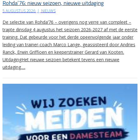
Rohda’76: nieuw seizoen, nieuwe uitdaging
5 AUGUSTUS 2026
|
NIEUWS
De selectie van Rohda’76 – overigens nog verre van compleet –
trapte dinsdag 4 augustus het seizoen 2026-2027 af met de eerste
training. Dat gebeurde voor het derde opeenvolgende jaar onder
leiding van trainer-coach Marco Lange, geassisteerd door Andries
Ranck, Erwin Griffioen en keeperstrainer Gerard van Kooten.
UitdagingHet nieuwe seizoen betekent tevens een nieuwe
uitdaging….