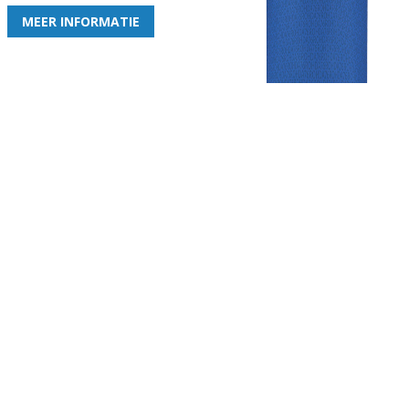
MEER INFORMATIE
Gezellige zaterdagvereniging in Bodegraven. Het eerste elftal bij
de heren komt uit in de vierde klasse.
Club
Roosters
Overige
Algemene
Speeldagenkalender
Alcoholrichtlijn
informatie
Bardienst
In de media