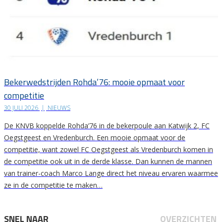
Bekerwedstrijden Rohda’76: mooie opmaat voor
competitie
30 JULI 2026
|
NIEUWS
De KNVB koppelde Rohda’76 in de bekerpoule aan Katwijk 2, FC
Oegstgeest en Vredenburch. Een mooie opmaat voor de
competitie, want zowel FC Oegstgeest als Vredenburch komen in
de competitie ook uit in de derde klasse. Dan kunnen de mannen
van trainer-coach Marco Lange direct het niveau ervaren waarmee
ze in de competitie te maken…
SNEL NAAR
OVERZICHTEN