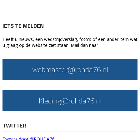
IETS TE MELDEN
Heeft u nieuws, een wedstrijdverslag, foto's of een ander item wat
u graag op de website ziet staan. Mail dan naar
webmaster@rohda76.nl
Kleding@rohda76.nl
TWITTER
Tweets door @ROHDA76