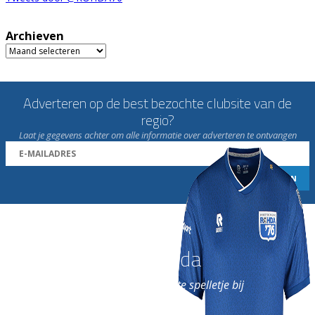
Archieven
Archieven
Adverteren op de best bezochte clubsite van de
regio?
Laat je gegevens achter om alle informatie over adverteren te ontvangen
Word nu lid van Rohda
en geniet iedere week van het leukste spelletje bij
de leukste club!