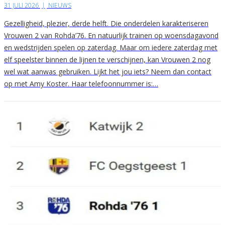
31 JULI 2026
|
NIEUWS
Gezelligheid, plezier, derde helft. Die onderdelen karakteriseren
Vrouwen 2 van Rohda’76. En natuurlijk trainen op woensdagavond
en wedstrijden spelen op zaterdag. Maar om iedere zaterdag met
elf speelster binnen de lijnen te verschijnen, kan Vrouwen 2 nog
wel wat aanwas gebruiken. Lijkt het jou iets? Neem dan contact
op met Amy Koster. Haar telefoonnummer is:…