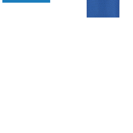
Gezellige zaterdagvereniging in Bodegraven. Het eerste elftal bij
de heren komt uit in de vierde klasse.
Club
Roosters
Overige
Algemene
Speeldagenkalender
Alcoholrichtlijn
informatie
Bardienst
In de media
Bestuur &
Schoonmaakrooster
Diverse