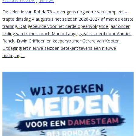
5 AUGUSTUS 2026
|
NIEUWS
De selectie van Rohda’76 – overigens nog verre van compleet –
trapte dinsdag 4 augustus het seizoen 2026-2027 af met de eerste
training. Dat gebeurde voor het derde opeenvolgende jaar onder
leiding van trainer-coach Marco Lange, geassisteerd door Andries
Ranck, Erwin Griffioen en keeperstrainer Gerard van Kooten.
UitdagingHet nieuwe seizoen betekent tevens een nieuwe
uitdaging….