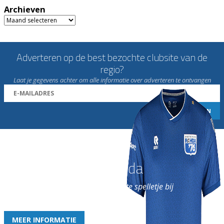
Archieven
Archieven
Adverteren op de best bezochte clubsite van de
regio?
Laat je gegevens achter om alle informatie over adverteren te ontvangen
Word nu lid van Rohda
en geniet iedere week van het leukste spelletje bij
de leukste club!
MEER INFORMATIE