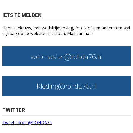
IETS TE MELDEN
Heeft u nieuws, een wedstrijdverslag, foto's of een ander item wat
u graag op de website ziet staan. Mail dan naar
webmaster@rohda76.nl
Kleding@rohda76.nl
TWITTER
Tweets door @ROHDA76