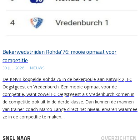
Bekerwedstrijden Rohda’76: mooie opmaat voor
competitie
30 JULI 2026
|
NIEUWS
De KNVB koppelde Rohda’76 in de bekerpoule aan Katwijk 2, FC
Oegstgeest en Vredenburch. Een mooie opmaat voor de
competitie, want zowel FC Oegstgeest als Vredenburch komen in
de competitie ook uit in de derde klasse. Dan kunnen de mannen
van trainer-coach Marco Lange direct het niveau ervaren waarmee
ze in de competitie te maken…
SNEL NAAR
OVERZICHTEN