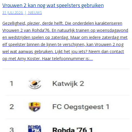
Vrouwen 2 kan nog wat speelsters gebruiken
31 JULI 2026
|
NIEUWS
Gezelligheid, plezier, derde helft. Die onderdelen karakteriseren
Vrouwen 2 van Rohda’76. En natuurlijk trainen op woensdagavond
en wedstrijden spelen op zaterdag. Maar om iedere zaterdag met
elf speelster binnen de lijnen te verschijnen, kan Vrouwen 2 nog
wel wat aanwas gebruiken. Lijkt het jou iets? Neem dan contact
op met Amy Koster. Haar telefoonnummer is:…