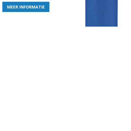
MEER INFORMATIE
Gezellige zaterdagvereniging in Bodegraven. Het eerste elftal bij
de heren komt uit in de vierde klasse.
Club
Roosters
Overige
Algemene
Speeldagenkalender
Alcoholrichtlijn
informatie
Bardienst
In de media