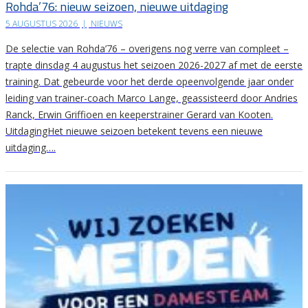
Rohda’76: nieuw seizoen, nieuwe uitdaging
5 AUGUSTUS 2026
|
NIEUWS
De selectie van Rohda’76 – overigens nog verre van compleet –
trapte dinsdag 4 augustus het seizoen 2026-2027 af met de eerste
training. Dat gebeurde voor het derde opeenvolgende jaar onder
leiding van trainer-coach Marco Lange, geassisteerd door Andries
Ranck, Erwin Griffioen en keeperstrainer Gerard van Kooten.
UitdagingHet nieuwe seizoen betekent tevens een nieuwe
uitdaging….