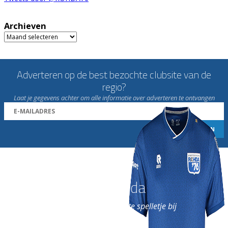
Archieven
Archieven
Adverteren op de best bezochte clubsite van de
regio?
Laat je gegevens achter om alle informatie over adverteren te ontvangen
Word nu lid van Rohda
en geniet iedere week van het leukste spelletje bij
de leukste club!