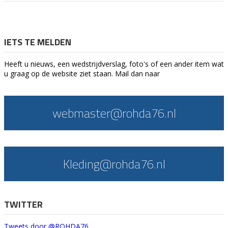
IETS TE MELDEN
Heeft u nieuws, een wedstrijdverslag, foto's of een ander item wat
u graag op de website ziet staan. Mail dan naar
webmaster@rohda76.nl
Kleding@rohda76.nl
TWITTER
Tweets door @ROHDA76