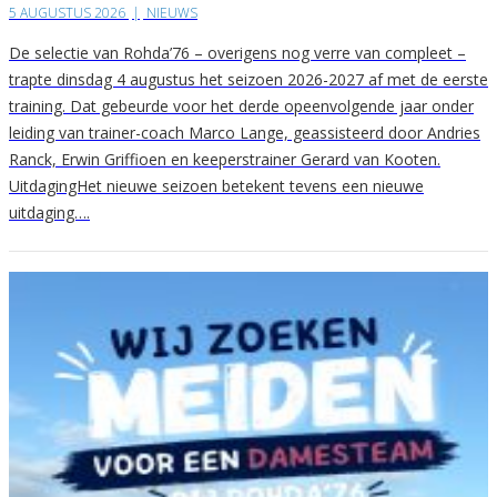
5 AUGUSTUS 2026
|
NIEUWS
De selectie van Rohda’76 – overigens nog verre van compleet –
trapte dinsdag 4 augustus het seizoen 2026-2027 af met de eerste
training. Dat gebeurde voor het derde opeenvolgende jaar onder
leiding van trainer-coach Marco Lange, geassisteerd door Andries
Ranck, Erwin Griffioen en keeperstrainer Gerard van Kooten.
UitdagingHet nieuwe seizoen betekent tevens een nieuwe
uitdaging….