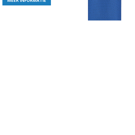
MEER INFORMATIE
Gezellige zaterdagvereniging in Bodegraven. Het eerste elftal bij
de heren komt uit in de vierde klasse.
Club
Roosters
Overige
Algemene
Speeldagenkalender
Alcoholrichtlijn
informatie
Bardienst
In de media
Bestuur &
Schoonmaakrooster
Diverse