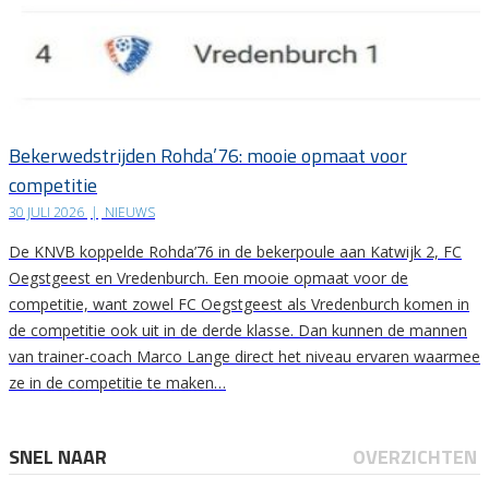
Bekerwedstrijden Rohda’76: mooie opmaat voor
competitie
30 JULI 2026
|
NIEUWS
De KNVB koppelde Rohda’76 in de bekerpoule aan Katwijk 2, FC
Oegstgeest en Vredenburch. Een mooie opmaat voor de
competitie, want zowel FC Oegstgeest als Vredenburch komen in
de competitie ook uit in de derde klasse. Dan kunnen de mannen
van trainer-coach Marco Lange direct het niveau ervaren waarmee
ze in de competitie te maken…
SNEL NAAR
OVERZICHTEN