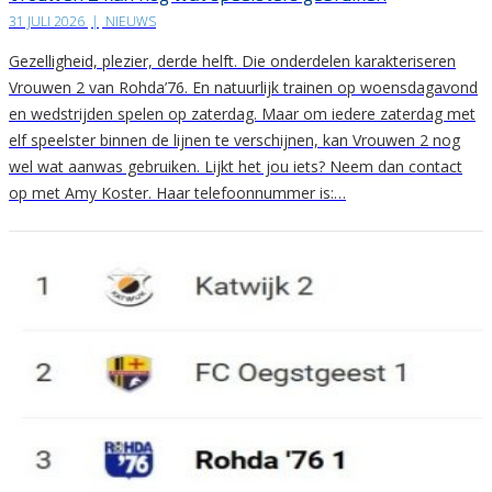
31 JULI 2026
|
NIEUWS
Gezelligheid, plezier, derde helft. Die onderdelen karakteriseren
Vrouwen 2 van Rohda’76. En natuurlijk trainen op woensdagavond
en wedstrijden spelen op zaterdag. Maar om iedere zaterdag met
elf speelster binnen de lijnen te verschijnen, kan Vrouwen 2 nog
wel wat aanwas gebruiken. Lijkt het jou iets? Neem dan contact
op met Amy Koster. Haar telefoonnummer is:…