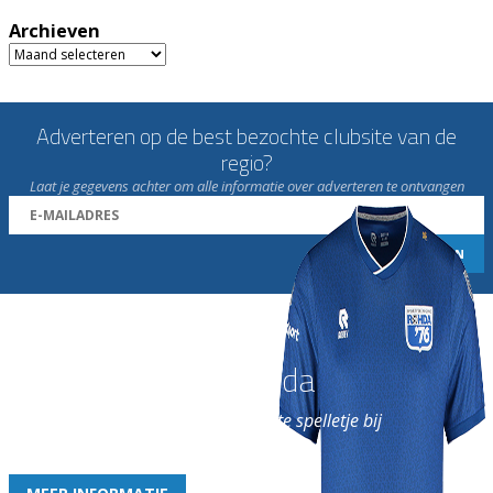
Archieven
Archieven
Adverteren op de best bezochte clubsite van de
regio?
Laat je gegevens achter om alle informatie over adverteren te ontvangen
Word nu lid van Rohda
en geniet iedere week van het leukste spelletje bij
de leukste club!