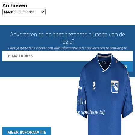
Archieven
Archieven
Adverteren op de best bezochte clubsite van de
regio?
Laat je gegevens achter om alle informatie over adverteren te ontvangen
Word nu lid van Rohda
en geniet iedere week van het leukste spelletje bij
de leukste club!
MEER INFORMATIE