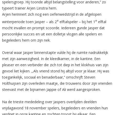
spelersgroep. Hij toonde altijd belangstelling voor anderen,’’ zo
typeert trainer Arjen Linstra hem.
Arjen herinnert zich nog een oefenwedstrijd in de afgelopen
e
e
winterperiode toen Jasper – als 2
elftalspeler – bij het 1
elftal
mocht invallen en prompt scoorde. Iedereen gunde Jasper dat
persoonlijke succes en uit een dolletje vlogen alle spelers en
begeleiders hem om zijn nek.
Overal waar Jasper binnenstapte vulde hij de ruimte nadrukkelijk
met zijn aanwezigheid. In de kleedkamer, in de kantine. Een
pleaser en een verbinder die zich tot diep in het klokhuis van zijn
gevoel liet kijken. ,,Als vriend stond hij altijd voor je klaar. Hij was
toegankelijk, sociaal en benaderbaar,’’ omschrijft Steven
Holthuijsen zijn overleden maatje, die trouwens door zijn vrienden
steevast met de bijnamen Jappie of Ali werd aangesproken.
Na de trieste mededeling over Jaspers overlijden deelden
vrijdagavond 18 november spelers, begeleiders en vrienden hun
verdriet in onze kantine en zochten troost bij elkaar. Een