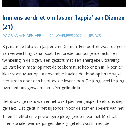
Immens verdriet om Jasper ‘Jappie’ van Diemen
(21)
DOOR AD VAN DEN HERIK
|
21 NOVEMBER 2022
|
NIEUWS
Kijk naar de foto van Jasper van Diemen. Een portret waar de geur
van verwachting vanaf spat. Een brede, uitnodigende lach. Een
twinkeling in de ogen, een gezicht met een energieke uitstraling.
Zo van: kom maar op met de toekomst, ik heb er zin in, ik ben er
klaar voor. Maar op 18 november haalde de dood op brute wijze
een streep door een beloftevolle levensloop. Te jong, veel te jong
overleed ons gewaarde en zéér geliefde lid.
Het droevige nieuws over het overlijden van Jasper heeft ons diep
geraakt. Dat geldt in het bijzonder voor de staf en spelers van het
e
e
e
1
en 2
elftal en zijn vroegere ploeggenoten van het 6
elftal.
,,Een sociale, warme jongen die erg geliefd was binnen de