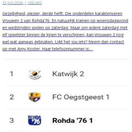
31 JULI 2026
|
NIEUWS
Gezelligheid, plezier, derde helft. Die onderdelen karakteriseren
Vrouwen 2 van Rohda’76. En natuurlijk trainen op woensdagavond
en wedstrijden spelen op zaterdag. Maar om iedere zaterdag met
elf speelster binnen de lijnen te verschijnen, kan Vrouwen 2 nog
wel wat aanwas gebruiken. Lijkt het jou iets? Neem dan contact
op met Amy Koster. Haar telefoonnummer is:…