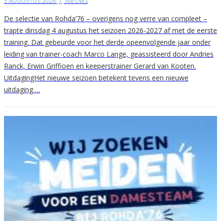
5 AUGUSTUS 2026
|
NIEUWS
De selectie van Rohda’76 – overigens nog verre van compleet –
trapte dinsdag 4 augustus het seizoen 2026-2027 af met de eerste
training. Dat gebeurde voor het derde opeenvolgende jaar onder
leiding van trainer-coach Marco Lange, geassisteerd door Andries
Ranck, Erwin Griffioen en keeperstrainer Gerard van Kooten.
UitdagingHet nieuwe seizoen betekent tevens een nieuwe
uitdaging….