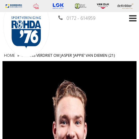
0172 - 614959
HOME
»
IMMENS VERDRIET OM JASPER ‘JAPPIE’ VAN DIEMEN (21)