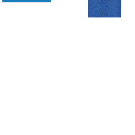
Gezellige zaterdagvereniging in Bodegraven. Het eerste elftal bij
de heren komt uit in de vierde klasse.
Club
Roosters
Overige
Algemene
Speeldagenkalender
Alcoholrichtlijn
informatie
Bardienst
In de media
Bestuur &
Schoonmaakrooster
Diverse
Commissies
kleedkamers
links