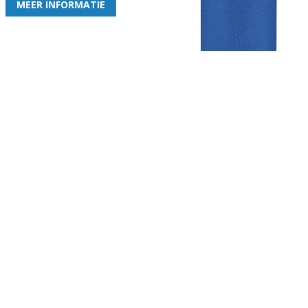
MEER INFORMATIE
Gezellige zaterdagvereniging in Bodegraven. Het eerste elftal bij
de heren komt uit in de vierde klasse.
Club
Roosters
Overige
Algemene
Speeldagenkalender
Alcoholrichtlijn
informatie
Bardienst
In de media
Bestuur &
Schoonmaakrooster
Diverse