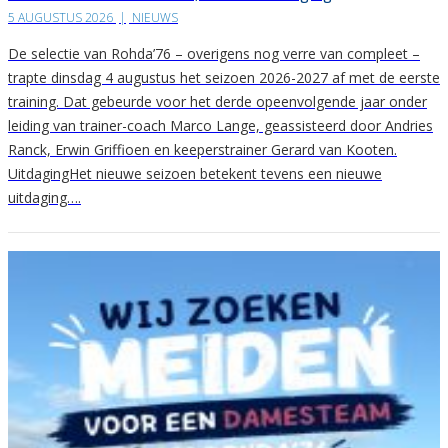
5 AUGUSTUS 2026
|
NIEUWS
De selectie van Rohda’76 – overigens nog verre van compleet –
trapte dinsdag 4 augustus het seizoen 2026-2027 af met de eerste
training. Dat gebeurde voor het derde opeenvolgende jaar onder
leiding van trainer-coach Marco Lange, geassisteerd door Andries
Ranck, Erwin Griffioen en keeperstrainer Gerard van Kooten.
UitdagingHet nieuwe seizoen betekent tevens een nieuwe
uitdaging….