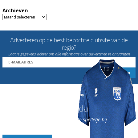
Archieven
Archieven
Adverteren op de best bezochte clubsite van de
regio?
Laat je gegevens achter om alle informatie over adverteren te ontvangen
Word nu lid van Rohda
en geniet iedere week van het leukste spelletje bij
de leukste club!