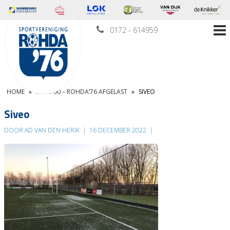
0172 - 614959
HOME
»
SIVEO’60 – ROHDA’76 AFGELAST
»
SIVEO
Siveo
DOOR AD VAN DEN HERIK
|
16 DECEMBER 2022
|