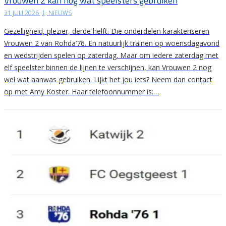
Vrouwen 2 kan nog wat speelsters gebruiken
31 JULI 2026
|
NIEUWS
Gezelligheid, plezier, derde helft. Die onderdelen karakteriseren
Vrouwen 2 van Rohda’76. En natuurlijk trainen op woensdagavond
en wedstrijden spelen op zaterdag. Maar om iedere zaterdag met
elf speelster binnen de lijnen te verschijnen, kan Vrouwen 2 nog
wel wat aanwas gebruiken. Lijkt het jou iets? Neem dan contact
op met Amy Koster. Haar telefoonnummer is:…