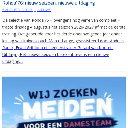
Rohda’76: nieuw seizoen, nieuwe uitdaging
5 AUGUSTUS 2026
|
NIEUWS
De selectie van Rohda’76 – overigens nog verre van compleet –
trapte dinsdag 4 augustus het seizoen 2026-2027 af met de eerste
training. Dat gebeurde voor het derde opeenvolgende jaar onder
leiding van trainer-coach Marco Lange, geassisteerd door Andries
Ranck, Erwin Griffioen en keeperstrainer Gerard van Kooten.
UitdagingHet nieuwe seizoen betekent tevens een nieuwe
uitdaging….