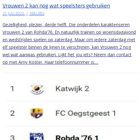
Vrouwen 2 kan nog wat speelsters gebruiken
31 JULI 2026
|
NIEUWS
Gezelligheid, plezier, derde helft. Die onderdelen karakteriseren
Vrouwen 2 van Rohda’76. En natuurlijk trainen op woensdagavond
en wedstrijden spelen op zaterdag. Maar om iedere zaterdag met
elf speelster binnen de lijnen te verschijnen, kan Vrouwen 2 nog
wel wat aanwas gebruiken. Lijkt het jou iets? Neem dan contact
op met Amy Koster. Haar telefoonnummer is:…