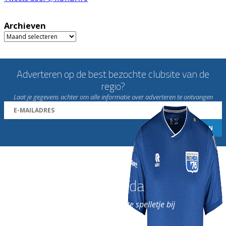
Archieven
Archieven
Adverteren op de best bezochte clubsite van de
regio?
Laat je gegevens achter om alle informatie over adverteren te ontvangen
Word nu lid van Rohda
en geniet iedere week van het leukste spelletje bij
de leukste club!