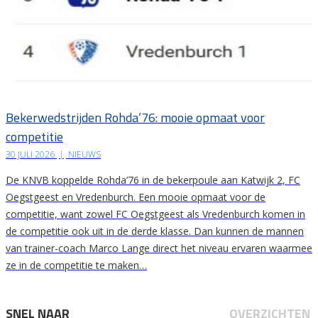
Bekerwedstrijden Rohda’76: mooie opmaat voor
competitie
30 JULI 2026
|
NIEUWS
De KNVB koppelde Rohda’76 in de bekerpoule aan Katwijk 2, FC
Oegstgeest en Vredenburch. Een mooie opmaat voor de
competitie, want zowel FC Oegstgeest als Vredenburch komen in
de competitie ook uit in de derde klasse. Dan kunnen de mannen
van trainer-coach Marco Lange direct het niveau ervaren waarmee
ze in de competitie te maken…
SNEL NAAR
OVERZICHTEN