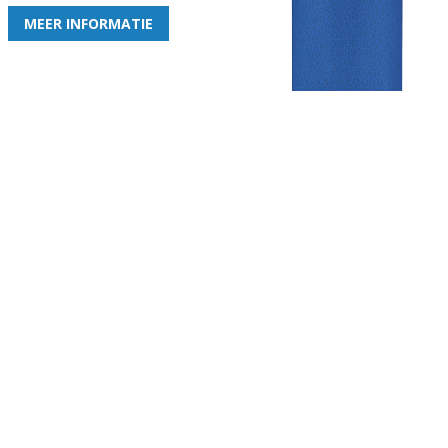
MEER INFORMATIE
Gezellige zaterdagvereniging in Bodegraven. Het eerste elftal bij
de heren komt uit in de vierde klasse.
Club
Roosters
Overige
Algemene
Speeldagenkalender
Alcoholrichtlijn
informatie
Bardienst
In de media