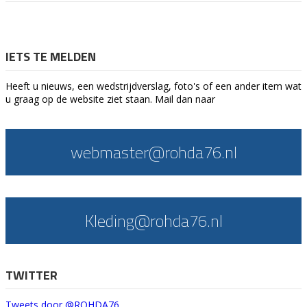
IETS TE MELDEN
Heeft u nieuws, een wedstrijdverslag, foto's of een ander item wat
u graag op de website ziet staan. Mail dan naar
webmaster@rohda76.nl
Kleding@rohda76.nl
TWITTER
Tweets door @ROHDA76