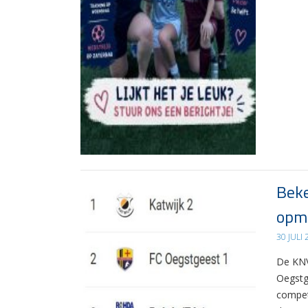
Beke
opma
30 JULI
De KNV
Oegstg
compet