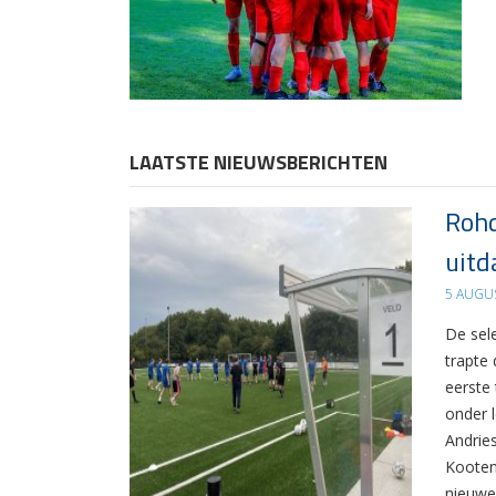
LAATSTE NIEUWSBERICHTEN
Rohd
uitd
5 AUGU
De sel
trapte
eerste
onder 
Andrie
Kooten
nieuwe