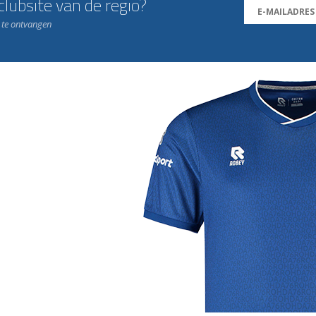
lubsite van de regio?
n te ontvangen
j de leukste club!