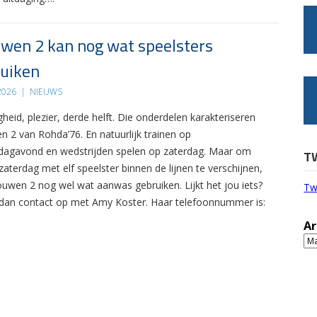
wen 2 kan nog wat speelsters
uiken
 2026
|
NIEUWS
gheid, plezier, derde helft. Die onderdelen karakteriseren
n 2 van Rohda’76. En natuurlijk trainen op
agavond en wedstrijden spelen op zaterdag. Maar om
T
zaterdag met elf speelster binnen de lijnen te verschijnen,
ouwen 2 nog wel wat aanwas gebruiken. Lijkt het jou iets?
Tw
an contact op met Amy Koster. Haar telefoonnummer is:
Ar
Ar