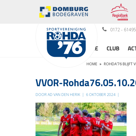
0172 - 6149
HOME
CLUB
AC
HOME
»
ROHDA’76 BLIJFT 
VVOR-Rohda76.05.10.20
DOOR AD VAN DEN HERIK
|
6 OKTOBER 2024
|