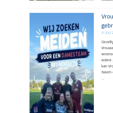
Vrou
gebr
31 JULI
Gezelli
Vrouwe
woensd
iedere 
kan Vr
Neem d
…