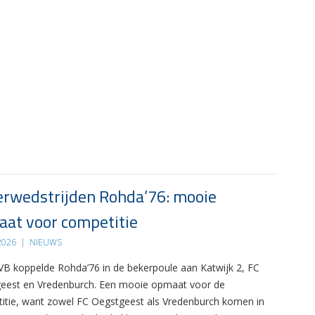
rwedstrijden Rohda’76: mooie
at voor competitie
 2026
|
NIEUWS
B koppelde Rohda’76 in de bekerpoule aan Katwijk 2, FC
eest en Vredenburch. Een mooie opmaat voor de
itie, want zowel FC Oegstgeest als Vredenburch komen in