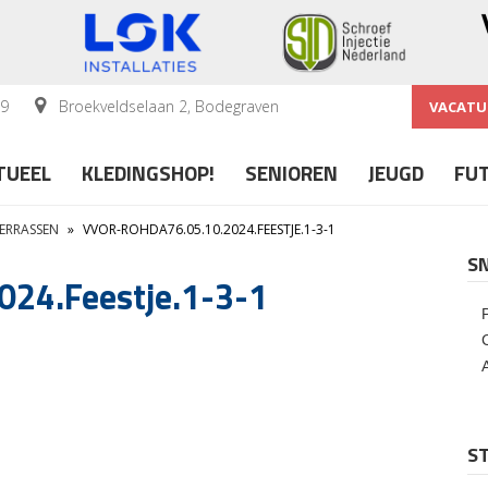
59
Broekveldselaan 2, Bodegraven
VACATU
TUEEL
KLEDINGSHOP!
SENIOREN
JEUGD
FU
VERRASSEN
»
VVOR-ROHDA76.05.10.2024.FEESTJE.1-3-1
S
24.Feestje.1-3-1
ST