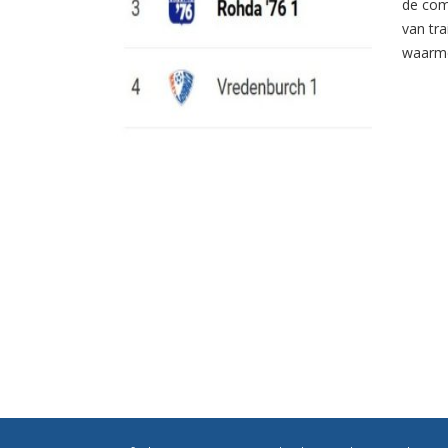
de com
van tr
waarme