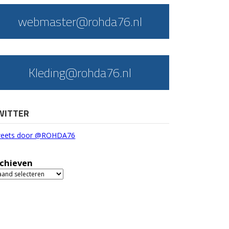
webmaster@rohda76.nl
Kleding@rohda76.nl
WITTER
eets door @ROHDA76
chieven
chieven