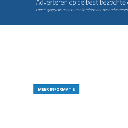
Adverteren op de best bezochte c
Laat je gegevens achter om alle informatie over advertere
Word nu lid van Rohda
en geniet iedere week van het leukste spelletje bi
MEER INFORMATIE