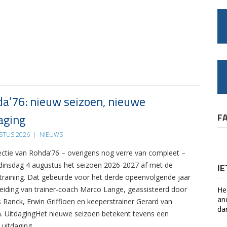
a’76: nieuw seizoen, nieuwe
aging
F
STUS 2026
|
NIEUWS
ectie van Rohda’76 – overigens nog verre van compleet –
 dinsdag 4 augustus het seizoen 2026-2027 af met de
I
 training. Dat gebeurde voor het derde opeenvolgende jaar
leiding van trainer-coach Marco Lange, geassisteerd door
He
an
s Ranck, Erwin Griffioen en keeperstrainer Gerard van
da
. UitdagingHet nieuwe seizoen betekent tevens een
 uitdaging….