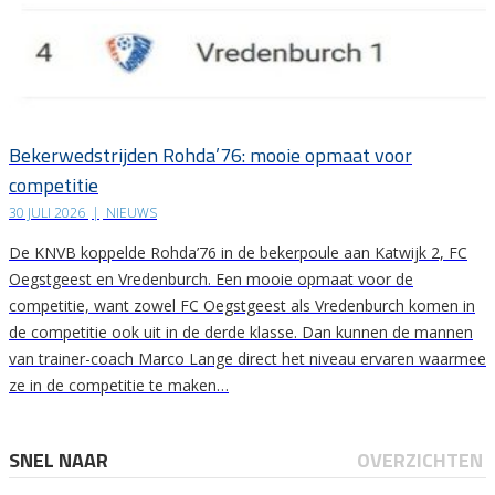
Bekerwedstrijden Rohda’76: mooie opmaat voor
competitie
30 JULI 2026
|
NIEUWS
De KNVB koppelde Rohda’76 in de bekerpoule aan Katwijk 2, FC
Oegstgeest en Vredenburch. Een mooie opmaat voor de
competitie, want zowel FC Oegstgeest als Vredenburch komen in
de competitie ook uit in de derde klasse. Dan kunnen de mannen
van trainer-coach Marco Lange direct het niveau ervaren waarmee
ze in de competitie te maken…
SNEL NAAR
OVERZICHTEN