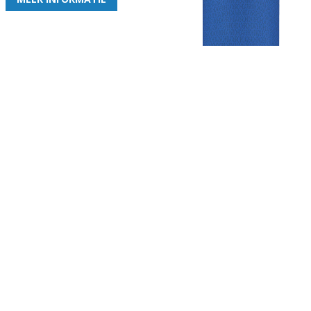
Gezellige zaterdagvereniging in Bodegraven. Het eerste elftal bij
de heren komt uit in de vierde klasse.
Club
Roosters
Overige
Algemene
Speeldagenkalender
Alcoholrichtlijn
informatie
Bardienst
In de media
Bestuur &
Schoonmaakrooster
Diverse