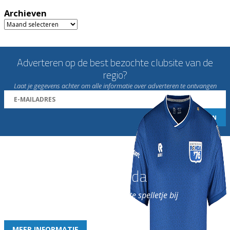
Archieven
Archieven
Adverteren op de best bezochte clubsite van de
regio?
Laat je gegevens achter om alle informatie over adverteren te ontvangen
Word nu lid van Rohda
en geniet iedere week van het leukste spelletje bij
de leukste club!
MEER INFORMATIE