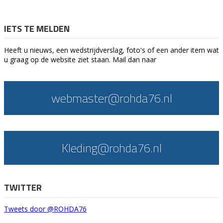
IETS TE MELDEN
Heeft u nieuws, een wedstrijdverslag, foto's of een ander item wat
u graag op de website ziet staan. Mail dan naar
webmaster@rohda76.nl
Kleding@rohda76.nl
TWITTER
Tweets door @ROHDA76