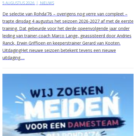
5 AUGUSTUS 2026
|
NIEUWS
De selectie van Rohda’76 – overigens nog verre van compleet –
trapte dinsdag 4 augustus het seizoen 2026-2027 af met de eerste
training. Dat gebeurde voor het derde opeenvolgende jaar onder
leiding van trainer-coach Marco Lange, geassisteerd door Andries
Ranck, Erwin Griffioen en keeperstrainer Gerard van Kooten.
UitdagingHet nieuwe seizoen betekent tevens een nieuwe
uitdaging….