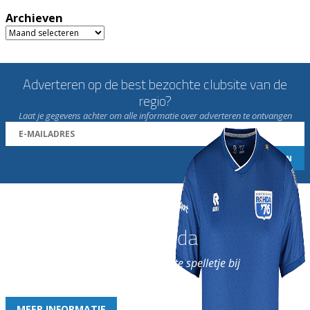
Archieven
Archieven
Adverteren op de best bezochte clubsite van de
regio?
Laat je gegevens achter om alle informatie over adverteren te ontvangen
Word nu lid van Rohda
en geniet iedere week van het leukste spelletje bij
de leukste club!
MEER INFORMATIE