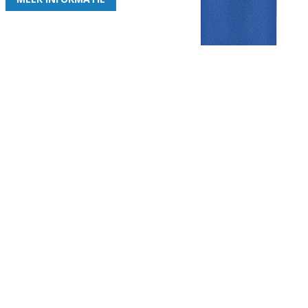
Gezellige zaterdagvereniging in Bodegraven. Het eerste elftal bij
de heren komt uit in de vierde klasse.
Club
Roosters
Overige
Algemene
Speeldagenkalender
Alcoholrichtlijn
informatie
Bardienst
In de media
Bestuur &
Schoonmaakrooster
Diverse