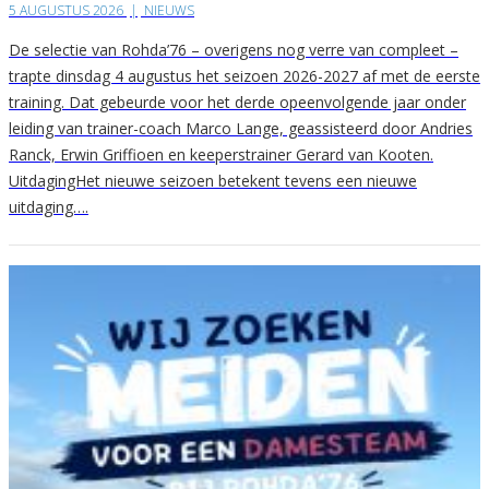
5 AUGUSTUS 2026
|
NIEUWS
De selectie van Rohda’76 – overigens nog verre van compleet –
trapte dinsdag 4 augustus het seizoen 2026-2027 af met de eerste
training. Dat gebeurde voor het derde opeenvolgende jaar onder
leiding van trainer-coach Marco Lange, geassisteerd door Andries
Ranck, Erwin Griffioen en keeperstrainer Gerard van Kooten.
UitdagingHet nieuwe seizoen betekent tevens een nieuwe
uitdaging….