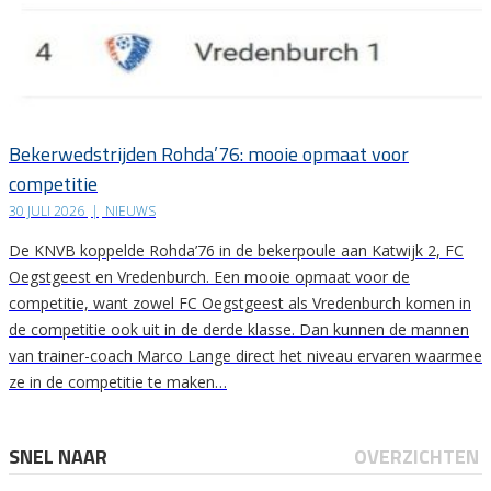
Bekerwedstrijden Rohda’76: mooie opmaat voor
competitie
30 JULI 2026
|
NIEUWS
De KNVB koppelde Rohda’76 in de bekerpoule aan Katwijk 2, FC
Oegstgeest en Vredenburch. Een mooie opmaat voor de
competitie, want zowel FC Oegstgeest als Vredenburch komen in
de competitie ook uit in de derde klasse. Dan kunnen de mannen
van trainer-coach Marco Lange direct het niveau ervaren waarmee
ze in de competitie te maken…
SNEL NAAR
OVERZICHTEN