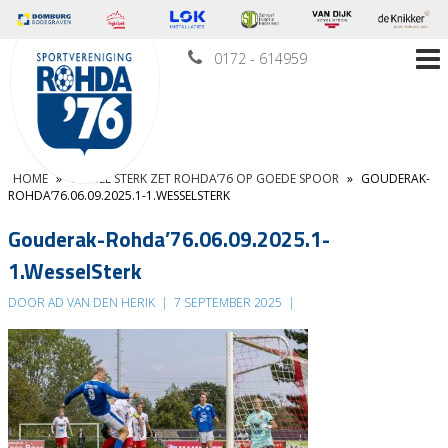
0172 - 614959
HOME
»
WESSEL STERK ZET ROHDA’76 OP GOEDE SPOOR
»
GOUDERAK-
ROHDA’76.06.09.2025.1-1.WESSELSTERK
Gouderak-Rohda’76.06.09.2025.1-
1.WesselSterk
DOOR AD VAN DEN HERIK
|
7 SEPTEMBER 2025
|