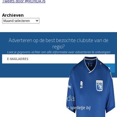
Tweets door @ROHDA76
Archieven
Archieven
Adverteren op de best bezochte clubsite van de
regio?
Laat je gegevens achter om alle informatie over adverteren te ontvangen
Word nu lid van Rohda
en geniet iedere week van het leukste spelletje bij
de leukste club!