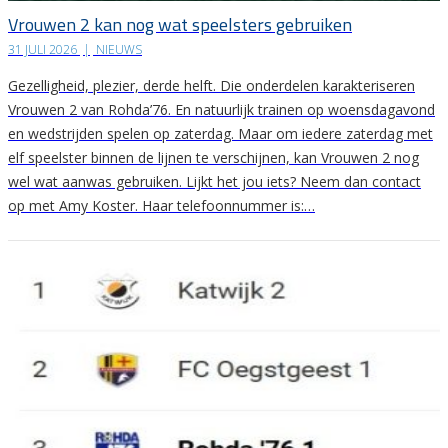
Vrouwen 2 kan nog wat speelsters gebruiken
31 JULI 2026
|
NIEUWS
Gezelligheid, plezier, derde helft. Die onderdelen karakteriseren
Vrouwen 2 van Rohda’76. En natuurlijk trainen op woensdagavond
en wedstrijden spelen op zaterdag. Maar om iedere zaterdag met
elf speelster binnen de lijnen te verschijnen, kan Vrouwen 2 nog
wel wat aanwas gebruiken. Lijkt het jou iets? Neem dan contact
op met Amy Koster. Haar telefoonnummer is:…