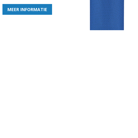
MEER INFORMATIE
Gezellige zaterdagvereniging in Bodegraven. Het eerste elftal bij
de heren komt uit in de vierde klasse.
Club
Roosters
Overige
Algemene
Speeldagenkalender
Alcoholrichtlijn
informatie
Bardienst
In de media