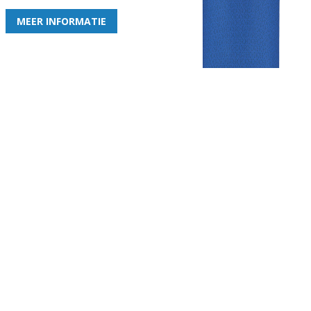
MEER INFORMATIE
Gezellige zaterdagvereniging in Bodegraven. Het eerste elftal bij
de heren komt uit in de vierde klasse.
Club
Roosters
Overige
Algemene
Speeldagenkalender
Alcoholrichtlijn
informatie
Bardienst
In de media