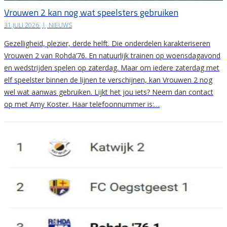
Vrouwen 2 kan nog wat speelsters gebruiken
31 JULI 2026
|
NIEUWS
Gezelligheid, plezier, derde helft. Die onderdelen karakteriseren
Vrouwen 2 van Rohda’76. En natuurlijk trainen op woensdagavond
en wedstrijden spelen op zaterdag. Maar om iedere zaterdag met
elf speelster binnen de lijnen te verschijnen, kan Vrouwen 2 nog
wel wat aanwas gebruiken. Lijkt het jou iets? Neem dan contact
op met Amy Koster. Haar telefoonnummer is:…