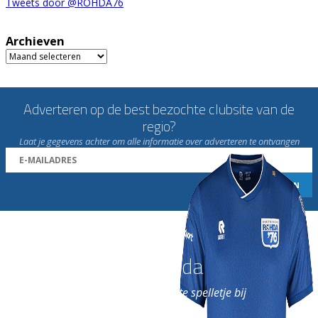
Tweets door @ROHDA76
Archieven
Archieven
Adverteren op de best bezochte clubsite van de
regio?
Laat je gegevens achter om alle informatie over adverteren te ontvangen
Word nu lid van Rohda
en geniet iedere week van het leukste spelletje bij
de leukste club!