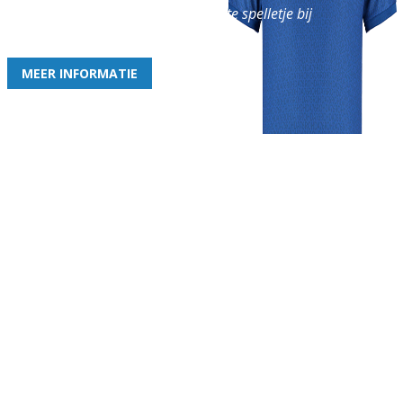
en geniet iedere week van het leukste spelletje bij
de leukste club!
MEER INFORMATIE
Gezellige zaterdagvereniging in Bodegraven. Het eerste elftal bij
de heren komt uit in de vierde klasse.
Club
Roosters
Overige