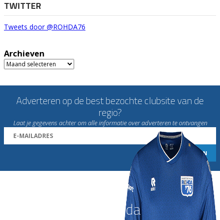
TWITTER
Tweets door @ROHDA76
Archieven
Archieven
Adverteren op de best bezochte clubsite van de
regio?
Laat je gegevens achter om alle informatie over adverteren te ontvangen
Word nu lid van Rohda