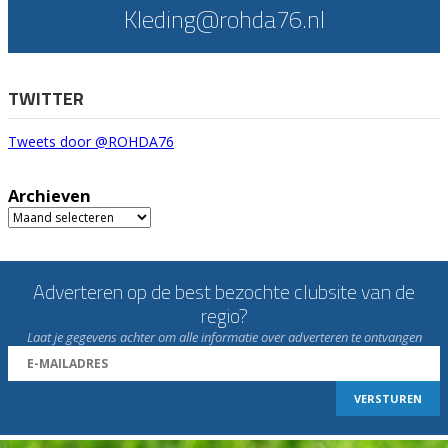
Kleding@rohda76.nl
TWITTER
Tweets door @ROHDA76
Archieven
Archieven
Adverteren op de best bezochte clubsite van de
regio?
Laat je gegevens achter om alle informatie over adverteren te ontvangen