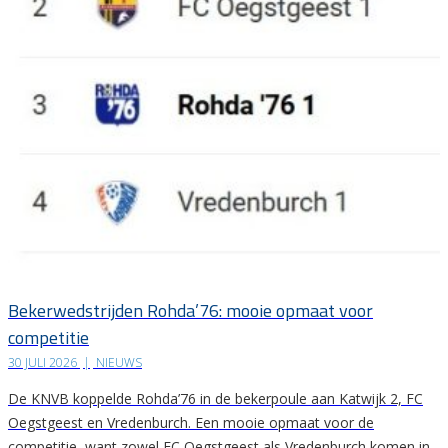
Bekerwedstrijden Rohda’76: mooie opmaat voor
competitie
30 JULI 2026
|
NIEUWS
De KNVB koppelde Rohda’76 in de bekerpoule aan Katwijk 2, FC
Oegstgeest en Vredenburch. Een mooie opmaat voor de
competitie, want zowel FC Oegstgeest als Vredenburch komen in