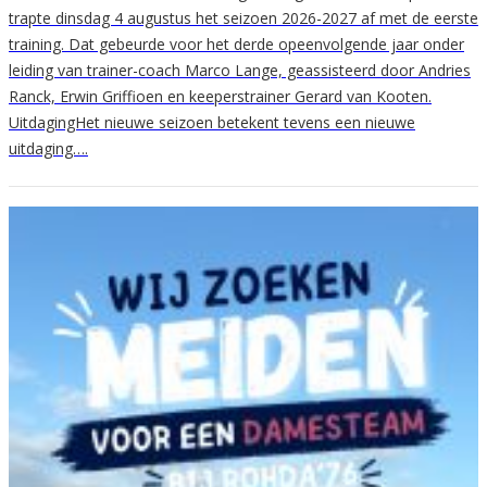
trapte dinsdag 4 augustus het seizoen 2026-2027 af met de eerste
training. Dat gebeurde voor het derde opeenvolgende jaar onder
leiding van trainer-coach Marco Lange, geassisteerd door Andries
Ranck, Erwin Griffioen en keeperstrainer Gerard van Kooten.
UitdagingHet nieuwe seizoen betekent tevens een nieuwe
uitdaging….