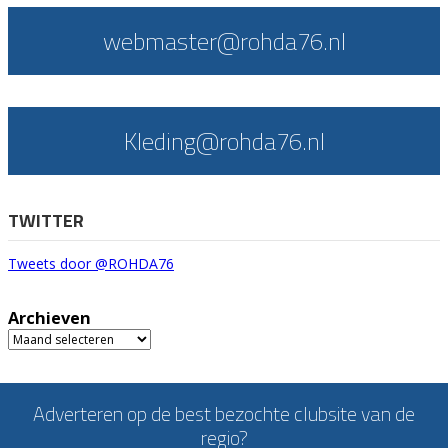
webmaster@rohda76.nl
Kleding@rohda76.nl
TWITTER
Tweets door @ROHDA76
Archieven
Archieven
Adverteren op de best bezochte clubsite van de
regio?