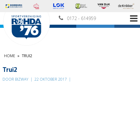
0172 - 614959
HOME
»
TRUI2
Trui2
DOOR BIZWAY
|
22 OKTOBER 2017
|