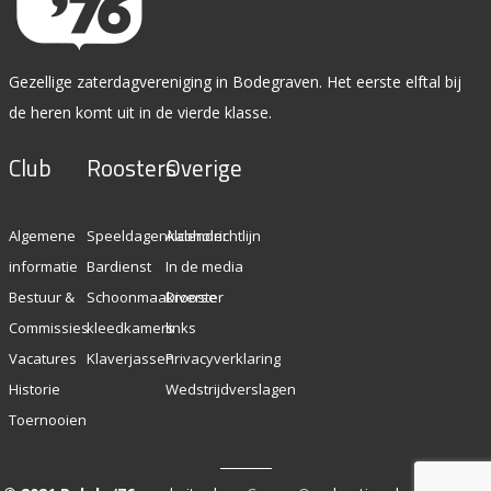
Gezellige zaterdagvereniging in Bodegraven. Het eerste elftal bij
de heren komt uit in de vierde klasse.
Club
Roosters
Overige
Algemene
Speeldagenkalender
Alcoholrichtlijn
informatie
Bardienst
In de media
Bestuur &
Schoonmaakrooster
Diverse
Commissies
kleedkamers
links
Vacatures
Klaverjassen
Privacyverklaring
Historie
Wedstrijdverslagen
Toernooien