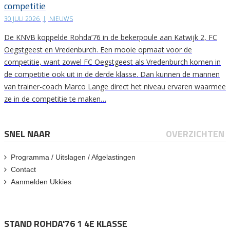
competitie
30 JULI 2026
|
NIEUWS
De KNVB koppelde Rohda’76 in de bekerpoule aan Katwijk 2, FC
Oegstgeest en Vredenburch. Een mooie opmaat voor de
competitie, want zowel FC Oegstgeest als Vredenburch komen in
de competitie ook uit in de derde klasse. Dan kunnen de mannen
van trainer-coach Marco Lange direct het niveau ervaren waarmee
ze in de competitie te maken…
SNEL NAAR
OVERZICHTEN
Programma / Uitslagen / Afgelastingen
Contact
Aanmelden Ukkies
STAND ROHDA'76 1 4E KLASSE