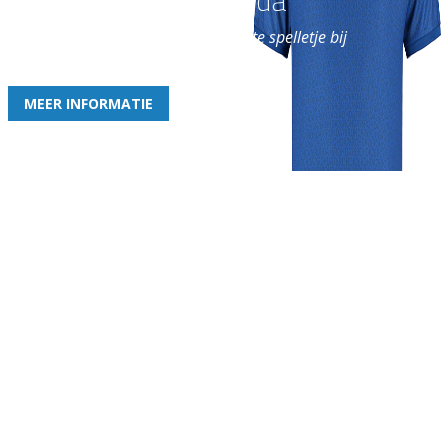
Word nu lid van Rohda
en geniet iedere week van het leukste spelletje bij
de leukste club!
MEER INFORMATIE
Gezellige zaterdagvereniging in Bodegraven. Het eerste elftal bij
de heren komt uit in de vierde klasse.
Club
Roosters
Overige