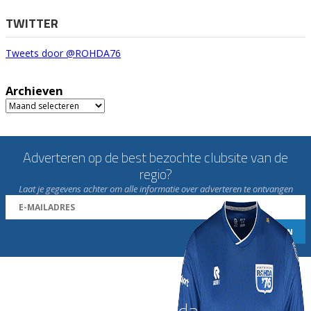
TWITTER
Tweets door @ROHDA76
Archieven
Archieven
Adverteren op de best bezochte clubsite van de
regio?
Laat je gegevens achter om alle informatie over adverteren te ontvangen