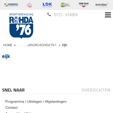
0172 - 614959
HOME
»
BALSPONSORS ROHDA’76 1
»
EIJK
eijk
SNEL NAAR
OVERZICHTEN
Programma / Uitslagen / Afgelastingen
Contact