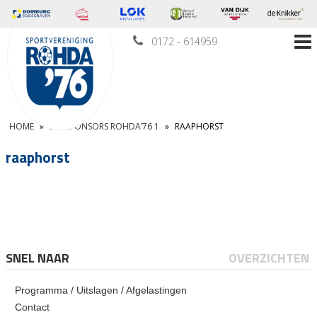
0172 - 614959
HOME
»
BALSPONSORS ROHDA’76 1
»
RAAPHORST
raaphorst
SNEL NAAR
OVERZICHTEN
Programma / Uitslagen / Afgelastingen
Contact