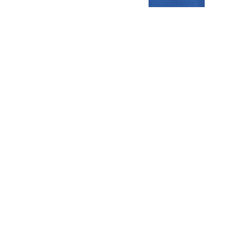
Gezellige zaterdagvereniging in Bodegraven. Het eerste elftal bij
de heren komt uit in de vierde klasse.
Club
Roosters
Overige
Algemene
Speeldagenkalender
Alcoholrichtlijn
informatie
Bardienst
In de media
Bestuur &
Schoonmaakrooster
Diverse
Commissies
kleedkamers
links
Vacatures
Klaverjassen
Privacyverklaring